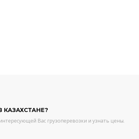
й компании.
команда молодцы! Благодарим вас
ийся товар можно
от лица нашей компании за
ть им. И сроки, и
качественный сервис. Цена и
сшем уровне!
качество - супер!
Кирилл Н.
В КАЗАХСТАНЕ?
интересующей Вас грузоперевозки и узнать цены.