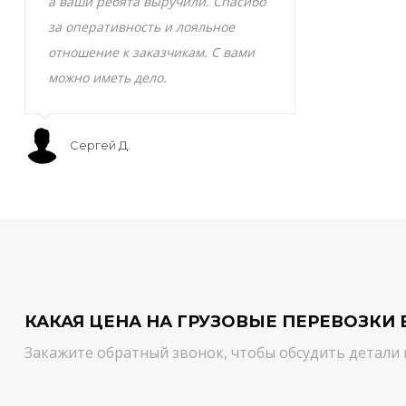
а ваши ребята выручили. Спасибо
транспортно
за оперативность и лояльное
Скоропортящ
отношение к заказчикам. С вами
смело доверя
можно иметь дело.
сервис на вы
Сергей Д.
Мурат С.
КАКАЯ ЦЕНА НА ГРУЗОВЫЕ ПЕРЕВОЗКИ 
Закажите обратный звонок, чтобы обсудить детали 