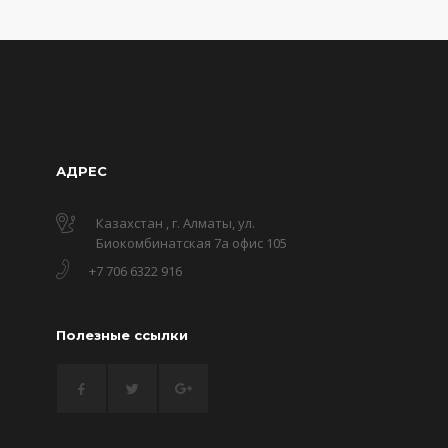
АДРЕС
Казахстан , г. Алматы, ул.
Биокомбинатская 7а офис 105
+7 706 6322 916
Полезные ссылки