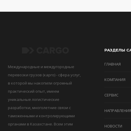
РАЗДЕЛЫ С
ГЛАВНАЯ
Международные и междугородные
перевозки грузов (карго) - сфера услуг,
КОМПАНИЯ
в которой мы накопили огромный
практический опыт, имеем
СЕРВИС
уникальные логистические
разработки, многолетние связи с
НАПРАВЛЕНИ
таможенными и контролирующими
органами в Казахстане. Всем этим
НОВОСТИ