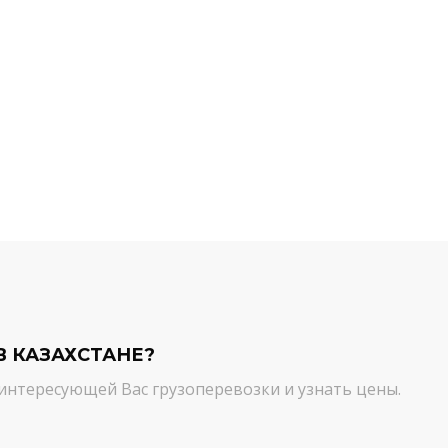
й компании.
команда молодцы! Благодарим вас
ийся товар можно
от лица нашей компании за
ть им. И сроки, и
качественный сервис. Цена и
сшем уровне!
качество - супер!
Кирилл Н.
В КАЗАХСТАНЕ?
интересующей Вас грузоперевозки и узнать цены.