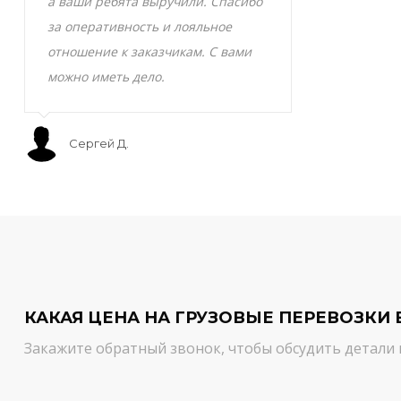
а ваши ребята выручили. Спасибо
транспортно
за оперативность и лояльное
Скоропортящ
отношение к заказчикам. С вами
смело доверя
можно иметь дело.
сервис на вы
Сергей Д.
Мурат С.
КАКАЯ ЦЕНА НА ГРУЗОВЫЕ ПЕРЕВОЗКИ 
Закажите обратный звонок, чтобы обсудить детали 