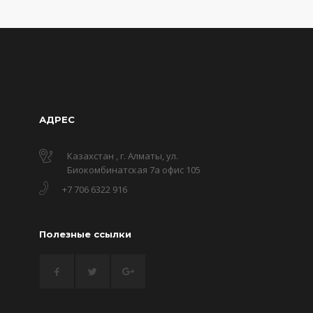
АДРЕС
Казахстан , г. Алматы, ул.
Биокомбинатская 7а офис 105
+7 706 6322 916
Полезные ссылки