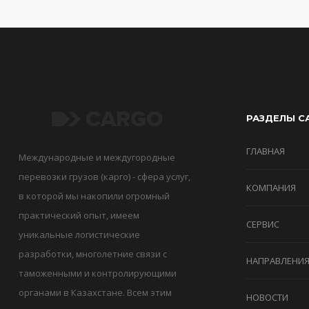
РАЗДЕЛЫ С
ГЛАВНАЯ
Международные и междугородные
перевозки грузов (карго) - сфера услуг,
КОМПАНИЯ
в которой мы накопили огромный
практический опыт, имеем
СЕРВИС
уникальные логистические
разработки, многолетние связи с
НАПРАВЛЕНИ
таможенными и контролирующими
органами в Казахстане. Всем этим
НОВОСТИ