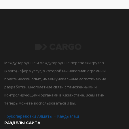
Международные и междугородные перевозки грузов
(карго) - сфера услуг, в которой мы накопили огромный
практический опыт, имеем уникальные логистические
разработки, многолетние связи с таможенными и
контролирующими органами в Казахстане. Всем этим
теперь можете воспользоваться и Вы.
Грузоперевозки Алматы – Кандыагаш
РАЗДЕЛЫ САЙТА