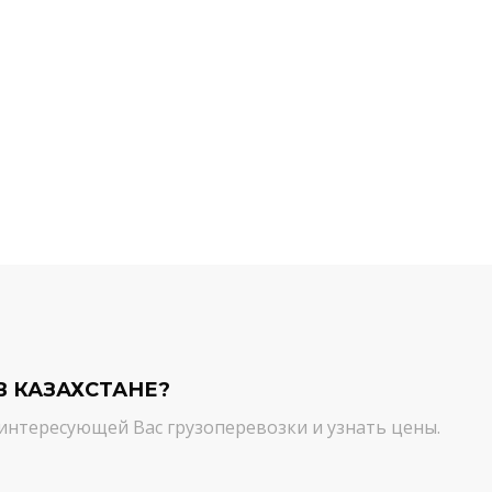
й компании.
команда молодцы! Благодарим вас
ийся товар можно
от лица нашей компании за
ть им. И сроки, и
качественный сервис. Цена и
сшем уровне!
качество - супер!
Кирилл Н.
В КАЗАХСТАНЕ?
интересующей Вас грузоперевозки и узнать цены.