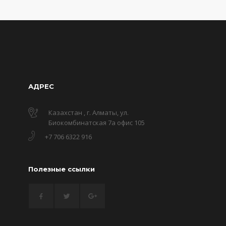
АДРЕС
Казахстан , г. Алматы, ул.
Биокомбинатская 7а офис 105
+7 706 6322 916
Полезные ссылки