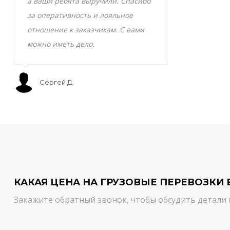
а ваши ребята выручили. Спасибо
транспортно
за оперативность и лояльное
Скоропортящ
отношение к заказчикам. С вами
смело доверя
можно иметь дело.
сервис на вы
Сергей Д.
Мурат С.
КАКАЯ ЦЕНА НА ГРУЗОВЫЕ ПЕРЕВОЗКИ 
Закажите обратный звонок, чтобы обсудить детали 