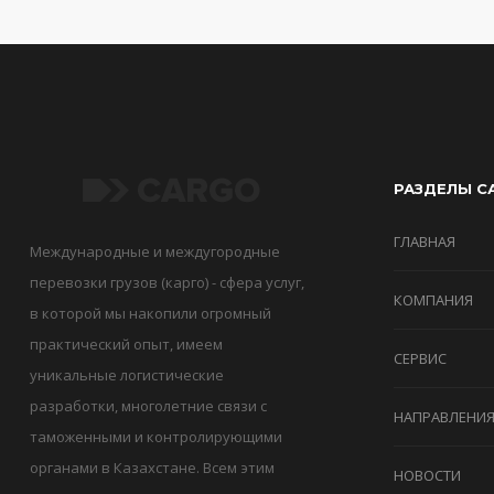
РАЗДЕЛЫ С
ГЛАВНАЯ
Международные и междугородные
перевозки грузов (карго) - сфера услуг,
КОМПАНИЯ
в которой мы накопили огромный
практический опыт, имеем
СЕРВИС
уникальные логистические
разработки, многолетние связи с
НАПРАВЛЕНИ
таможенными и контролирующими
органами в Казахстане. Всем этим
НОВОСТИ