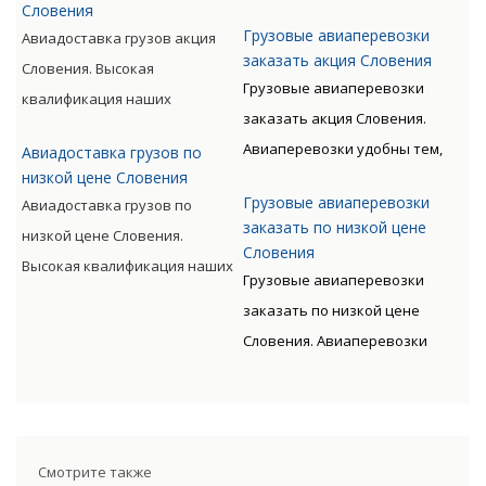
либо машиной. Но стоимость
Словения
удобны тем, что позволяют
позволяет мастерски
окупается преимуществами
Грузовые авиаперевозки
Авиадоставка грузов акция
экономить время клиента.
обслуживать перевозки всех
заказать акция Словения
авиаперевозок.
Словения. Высокая
Грузы доставляются быстро,
видов, включая опасные
Грузовые авиаперевозки
квалификация наших
без излишних остановок. Цену
категории грузов.
заказать акция Словения.
сотрудников, прошедших
такого вида перевозки
Авиаперевозки удобны тем,
Авиадоставка грузов по
специальную подготовку,
дороже, чем доставка морем
низкой цене Словения
что позволяют экономить
позволяет мастерски
либо машиной. Но стоимость
Грузовые авиаперевозки
Авиадоставка грузов по
время клиента. Грузы
обслуживать перевозки всех
окупается преимуществами
заказать по низкой цене
низкой цене Словения.
доставляются быстро, без
видов, включая опасные
Словения
авиаперевозок.
Высокая квалификация наших
излишних остановок. Цену
Грузовые авиаперевозки
категории грузов.
сотрудников, прошедших
такого вида перевозки
заказать по низкой цене
специальную подготовку,
дороже, чем доставка морем
Словения. Авиаперевозки
позволяет мастерски
либо машиной. Но стоимость
удобны тем, что позволяют
обслуживать перевозки всех
окупается преимуществами
экономить время клиента.
видов, включая опасные
авиаперевозок.
Грузы доставляются быстро,
категории грузов.
без излишних остановок. Цену
Смотрите также