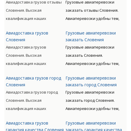
Авиадоставка грузов отзывы
авиаперевозок.
Грузовые авиаперевозки
обслуживать перевозки всех
излишних остановок. Цену
Словения. Высокая
заказать отзывы Словения.
видов, включая опасные
такого вида перевозки
квалификация наших
Авиаперевозки удобны тем,
категории грузов.
дороже, чем доставка морем
сотрудников, прошедших
что позволяют экономить
либо машиной. Но стоимость
Авиадоставка грузов
Грузовые авиаперевозки
специальную подготовку,
время клиента. Грузы
окупается преимуществами
Словения
заказать Словения
позволяет мастерски
доставляются быстро, без
Авиадоставка грузов
авиаперевозок.
Грузовые авиаперевозки
обслуживать перевозки всех
излишних остановок. Цену
Словения. Высокая
заказать Словения.
видов, включая опасные
такого вида перевозки
квалификация наших
Авиаперевозки удобны тем,
категории грузов.
дороже, чем доставка морем
сотрудников, прошедших
что позволяют экономить
либо машиной. Но стоимость
Авиадоставка грузов город
Грузовые авиаперевозки
специальную подготовку,
время клиента. Грузы
окупается преимуществами
Словения
заказать город Словения
позволяет мастерски
доставляются быстро, без
Авиадоставка грузов город
авиаперевозок.
Грузовые авиаперевозки
обслуживать перевозки всех
излишних остановок. Цену
Словения. Высокая
заказать город Словения.
видов, включая опасные
такого вида перевозки
квалификация наших
Авиаперевозки удобны тем,
категории грузов.
дороже, чем доставка морем
сотрудников, прошедших
что позволяют экономить
либо машиной. Но стоимость
Авиадоставка грузов
Грузовые авиаперевозки
специальную подготовку,
время клиента. Грузы
окупается преимуществами
гарантия качества Словения
заказать гарантия качества