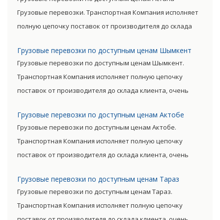
Грузовые перевозки. Транспортная Компания исполняет
полную цепочку поставок от производителя до склада
клиента, очень сократив посредническую цепь. Прямые
Грузовые перевозки по доступным ценам Шымкент
поставки позволяют уменьшить транспортные затраты,
Грузовые перевозки по доступным ценам Шымкент.
существенно снизив уровень итоговой цены товара.
Транспортная Компания исполняет полную цепочку
поставок от производителя до склада клиента, очень
сократив посредническую цепь. Прямые поставки
Грузовые перевозки по доступным ценам Актобе
позволяют уменьшить транспортные затраты,
Грузовые перевозки по доступным ценам Актобе.
существенно снизив уровень итоговой цены товара.
Транспортная Компания исполняет полную цепочку
поставок от производителя до склада клиента, очень
сократив посредническую цепь. Прямые поставки
Грузовые перевозки по доступным ценам Тараз
позволяют уменьшить транспортные затраты,
Грузовые перевозки по доступным ценам Тараз.
существенно снизив уровень итоговой цены товара.
Транспортная Компания исполняет полную цепочку
поставок от производителя до склада клиента, очень