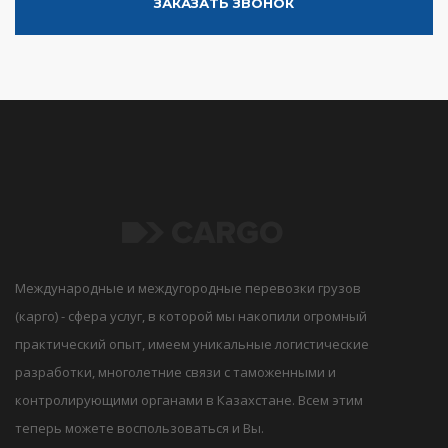
ЗАКАЗАТЬ ЗВОНОК
Международные и междугородные перевозки грузов
(карго) - сфера услуг, в которой мы накопили огромный
практический опыт, имеем уникальные логистические
разработки, многолетние связи с таможенными и
контролирующими органами в Казахстане. Всем этим
теперь можете воспользоваться и Вы.