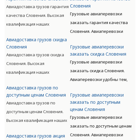
позволяет мастерски
доставляются быстро, без
Словения
Авиадоставка грузов гарантия
авиаперевозок.
обслуживать перевозки всех
излишних остановок. Цену
Грузовые авиаперевозки
качества Словения. Высокая
видов, включая опасные
такого вида перевозки
заказать гарантия качества
квалификация наших
категории грузов.
дороже, чем доставка морем
Словения. Авиаперевозки
сотрудников, прошедших
либо машиной. Но стоимость
Авиадоставка грузов скидка
удобны тем, что позволяют
специальную подготовку,
окупается преимуществами
Словения
Грузовые авиаперевозки
экономить время клиента.
позволяет мастерски
заказать скидка Словения
Авиадоставка грузов скидка
авиаперевозок.
Грузы доставляются быстро,
обслуживать перевозки всех
Грузовые авиаперевозки
Словения. Высокая
без излишних остановок. Цену
видов, включая опасные
заказать скидка Словения.
квалификация наших
такого вида перевозки
категории грузов.
Авиаперевозки удобны тем,
сотрудников, прошедших
дороже, чем доставка морем
Авиадоставка грузов по
что позволяют экономить
специальную подготовку,
либо машиной. Но стоимость
доступным ценам Словения
Грузовые авиаперевозки
время клиента. Грузы
позволяет мастерски
окупается преимуществами
заказать по доступным
Авиадоставка грузов по
доставляются быстро, без
обслуживать перевозки всех
ценам Словения
авиаперевозок.
доступным ценам Словения.
излишних остановок. Цену
видов, включая опасные
Грузовые авиаперевозки
Высокая квалификация наших
такого вида перевозки
категории грузов.
заказать по доступным ценам
сотрудников, прошедших
дороже, чем доставка морем
Словения. Авиаперевозки
Авиадоставка грузов акция
специальную подготовку,