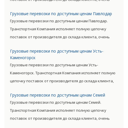
сократив посредническую цепь. Прямые поставки
Грузовые перевозки по доступным ценам Павлодар
позволяют уменьшить транспортные затраты,
Грузовые перевозки по доступным ценам Павлодар.
существенно снизив уровень итоговой цены товара.
Транспортная Компания исполняет полную цепочку
поставок от производителя до склада клиента, очень
сократив посредническую цепь. Прямые поставки
Грузовые перевозки по доступным ценам Усть-
позволяют уменьшить транспортные затраты,
Каменогорск
существенно снизив уровень итоговой цены товара.
Грузовые перевозки по доступным ценам Усть-
Каменогорск. Транспортная Компания исполняет полную
цепочку поставок от производителя до склада клиента,
очень сократив посредническую цепь. Прямые поставки
Грузовые перевозки по доступным ценам Семей
позволяют уменьшить транспортные затраты,
Грузовые перевозки по доступным ценам Семей.
существенно снизив уровень итоговой цены товара.
Транспортная Компания исполняет полную цепочку
поставок от производителя до склада клиента, очень
сократив посредническую цепь. Прямые поставки