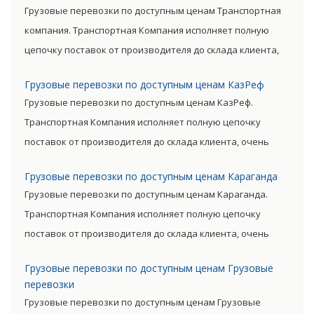
существенно снизив уровень итоговой цены товара.
Грузовые перевозки по доступным ценам Транспортная
компания. Транспортная Компания исполняет полную
цепочку поставок от производителя до склада клиента,
очень сократив посредническую цепь. Прямые поставки
Грузовые перевозки по доступным ценам КазРеф
позволяют уменьшить транспортные затраты,
Грузовые перевозки по доступным ценам КазРеф.
существенно снизив уровень итоговой цены товара.
Транспортная Компания исполняет полную цепочку
поставок от производителя до склада клиента, очень
сократив посредническую цепь. Прямые поставки
Грузовые перевозки по доступным ценам Караганда
позволяют уменьшить транспортные затраты,
Грузовые перевозки по доступным ценам Караганда.
существенно снизив уровень итоговой цены товара.
Транспортная Компания исполняет полную цепочку
поставок от производителя до склада клиента, очень
сократив посредническую цепь. Прямые поставки
Грузовые перевозки по доступным ценам Грузовые
позволяют уменьшить транспортные затраты,
перевозки
существенно снизив уровень итоговой цены товара.
Грузовые перевозки по доступным ценам Грузовые