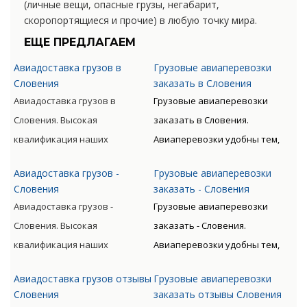
(личные вещи, опасные грузы, негабарит,
скоропортящиеся и прочие) в любую точку мира.
ЕЩЕ ПРЕДЛАГАЕМ
Авиадоставка грузов в
Грузовые авиаперевозки
Словения
заказать в Словения
Авиадоставка грузов в
Грузовые авиаперевозки
Словения. Высокая
заказать в Словения.
квалификация наших
Авиаперевозки удобны тем,
сотрудников, прошедших
что позволяют экономить
Авиадоставка грузов -
Грузовые авиаперевозки
специальную подготовку,
время клиента. Грузы
Словения
заказать - Словения
позволяет мастерски
доставляются быстро, без
Авиадоставка грузов -
Грузовые авиаперевозки
обслуживать перевозки всех
излишних остановок. Цену
Словения. Высокая
заказать - Словения.
видов, включая опасные
такого вида перевозки
квалификация наших
Авиаперевозки удобны тем,
категории грузов.
дороже, чем доставка морем
сотрудников, прошедших
что позволяют экономить
либо машиной. Но стоимость
Авиадоставка грузов отзывы
Грузовые авиаперевозки
специальную подготовку,
время клиента. Грузы
окупается преимуществами
Словения
заказать отзывы Словения
позволяет мастерски
доставляются быстро, без