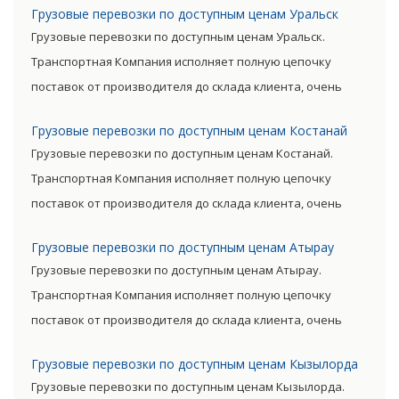
Грузовые перевозки по доступным ценам Уральск
позволяют уменьшить транспортные затраты,
Грузовые перевозки по доступным ценам Уральск.
существенно снизив уровень итоговой цены товара.
Транспортная Компания исполняет полную цепочку
поставок от производителя до склада клиента, очень
сократив посредническую цепь. Прямые поставки
Грузовые перевозки по доступным ценам Костанай
позволяют уменьшить транспортные затраты,
Грузовые перевозки по доступным ценам Костанай.
существенно снизив уровень итоговой цены товара.
Транспортная Компания исполняет полную цепочку
поставок от производителя до склада клиента, очень
сократив посредническую цепь. Прямые поставки
Грузовые перевозки по доступным ценам Атырау
позволяют уменьшить транспортные затраты,
Грузовые перевозки по доступным ценам Атырау.
существенно снизив уровень итоговой цены товара.
Транспортная Компания исполняет полную цепочку
поставок от производителя до склада клиента, очень
сократив посредническую цепь. Прямые поставки
Грузовые перевозки по доступным ценам Кызылорда
позволяют уменьшить транспортные затраты,
Грузовые перевозки по доступным ценам Кызылорда.
существенно снизив уровень итоговой цены товара.