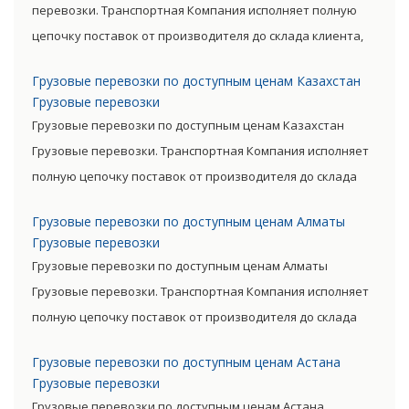
перевозки. Транспортная Компания исполняет полную
цепочку поставок от производителя до склада клиента,
очень сократив посредническую цепь. Прямые поставки
Грузовые перевозки по доступным ценам Казахстан
позволяют уменьшить транспортные затраты,
Грузовые перевозки
существенно снизив уровень итоговой цены товара.
Грузовые перевозки по доступным ценам Казахстан
Грузовые перевозки. Транспортная Компания исполняет
полную цепочку поставок от производителя до склада
клиента, очень сократив посредническую цепь. Прямые
Грузовые перевозки по доступным ценам Алматы
поставки позволяют уменьшить транспортные затраты,
Грузовые перевозки
существенно снизив уровень итоговой цены товара.
Грузовые перевозки по доступным ценам Алматы
Грузовые перевозки. Транспортная Компания исполняет
полную цепочку поставок от производителя до склада
клиента, очень сократив посредническую цепь. Прямые
Грузовые перевозки по доступным ценам Астана
поставки позволяют уменьшить транспортные затраты,
Грузовые перевозки
существенно снизив уровень итоговой цены товара.
Грузовые перевозки по доступным ценам Астана