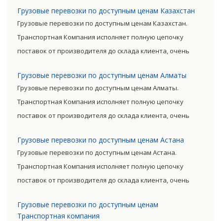
такого вида перевозки
Грузовые перевозки по доступным ценам Казахстан
дороже, чем доставка морем
Грузовые перевозки по доступным ценам Казахстан.
либо машиной. Но стоимость
Транспортная Компания исполняет полную цепочку
окупается преимуществами
поставок от производителя до склада клиента, очень
авиаперевозок.
сократив посредническую цепь. Прямые поставки
Грузовые перевозки по доступным ценам Алматы
позволяют уменьшить транспортные затраты,
Грузовые перевозки по доступным ценам Алматы.
существенно снизив уровень итоговой цены товара.
Транспортная Компания исполняет полную цепочку
поставок от производителя до склада клиента, очень
сократив посредническую цепь. Прямые поставки
Грузовые перевозки по доступным ценам Астана
позволяют уменьшить транспортные затраты,
Грузовые перевозки по доступным ценам Астана.
существенно снизив уровень итоговой цены товара.
Транспортная Компания исполняет полную цепочку
поставок от производителя до склада клиента, очень
сократив посредническую цепь. Прямые поставки
Грузовые перевозки по доступным ценам
позволяют уменьшить транспортные затраты,
Транспортная компания