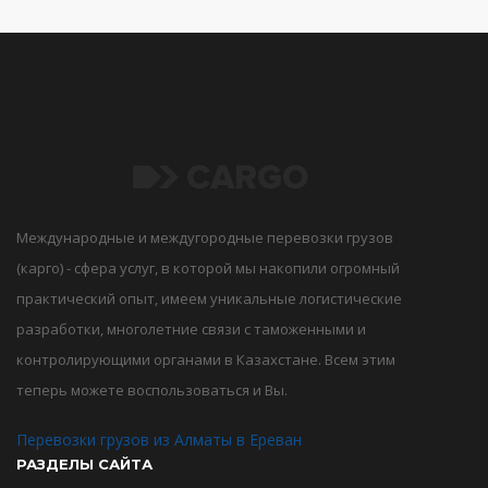
Международные и междугородные перевозки грузов
(карго) - сфера услуг, в которой мы накопили огромный
практический опыт, имеем уникальные логистические
разработки, многолетние связи с таможенными и
контролирующими органами в Казахстане. Всем этим
теперь можете воспользоваться и Вы.
Перевозки грузов из Алматы в Ереван
РАЗДЕЛЫ САЙТА