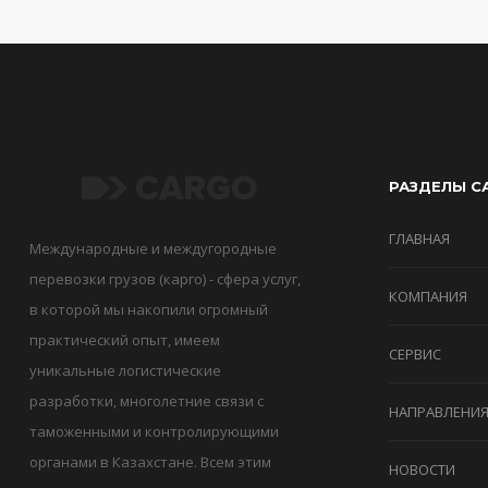
РАЗДЕЛЫ С
ГЛАВНАЯ
Международные и междугородные
перевозки грузов (карго) - сфера услуг,
КОМПАНИЯ
в которой мы накопили огромный
практический опыт, имеем
СЕРВИС
уникальные логистические
разработки, многолетние связи с
НАПРАВЛЕНИ
таможенными и контролирующими
органами в Казахстане. Всем этим
НОВОСТИ