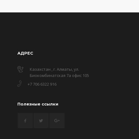
АДРЕС
Казахстан , г. Алматы, ул.
Биокомбинатская 7а офис 105
+7 706 6322 916
Полезные ссылки