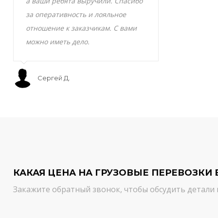
а ваши ребята выручили. Спасибо
транспортно
за оперативность и лояльное
Скоропортящ
отношение к заказчикам. С вами
смело доверя
можно иметь дело.
сервис на вы
Сергей Д.
Мурат С.
КАКАЯ ЦЕНА НА ГРУЗОВЫЕ ПЕРЕВОЗКИ 
Закажите обратный звонок, чтобы обсудить детали 