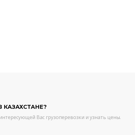
й компании.
команда молодцы! Благодарим вас
ийся товар можно
от лица нашей компании за
ть им. И сроки, и
качественный сервис. Цена и
сшем уровне!
качество - супер!
Кирилл Н.
В КАЗАХСТАНЕ?
интересующей Вас грузоперевозки и узнать цены.