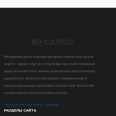
Международные и междугородные перевозки грузов
(карго) - сфера услуг, в которой мы накопили огромный
практический опыт, имеем уникальные логистические
разработки, многолетние связи с таможенными и
контролирующими органами в Казахстане. Всем этим
теперь можете воспользоваться и Вы.
Грузоперевозки Баку - Алматы
РАЗДЕЛЫ САЙТА