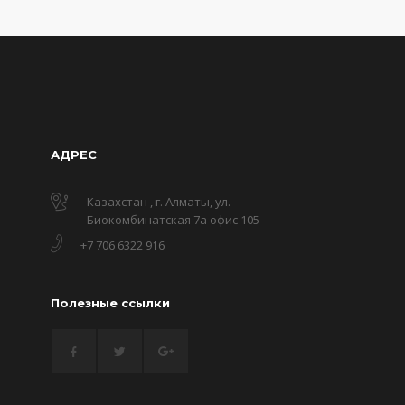
АДРЕС
Казахстан , г. Алматы, ул.
Биокомбинатская 7а офис 105
+7 706 6322 916
Полезные ссылки