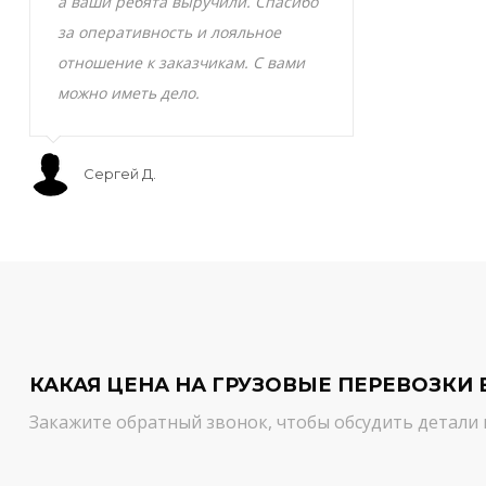
а ваши ребята выручили. Спасибо
транспортно
за оперативность и лояльное
Скоропортящ
отношение к заказчикам. С вами
смело доверя
можно иметь дело.
сервис на вы
Сергей Д.
Мурат С.
КАКАЯ ЦЕНА НА ГРУЗОВЫЕ ПЕРЕВОЗКИ 
Закажите обратный звонок, чтобы обсудить детали 