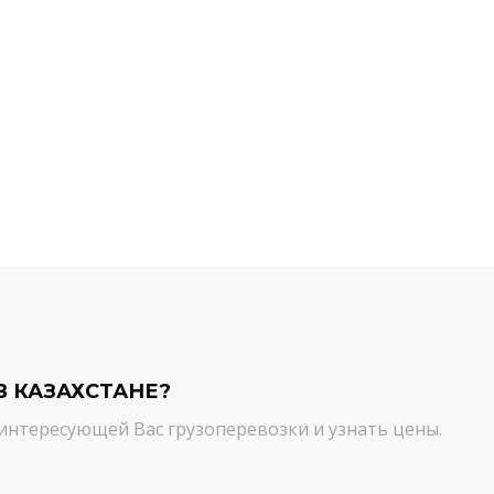
й компании.
команда молодцы! Благодарим вас
ийся товар можно
от лица нашей компании за
ть им. И сроки, и
качественный сервис. Цена и
сшем уровне!
качество - супер!
Кирилл Н.
В КАЗАХСТАНЕ?
интересующей Вас грузоперевозки и узнать цены.