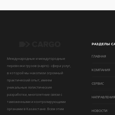
РАЗДЕЛЫ С
ГЛАВНАЯ
Международные и междугородные
перевозки грузов (карго) - сфера услуг,
КОМПАНИЯ
в которой мы накопили огромный
практический опыт, имеем
СЕРВИС
уникальные логистические
разработки, многолетние связи с
НАПРАВЛЕНИ
таможенными и контролирующими
органами в Казахстане. Всем этим
НОВОСТИ