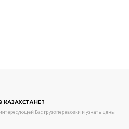
й компании.
команда молодцы! Благодарим вас
ийся товар можно
от лица нашей компании за
ть им. И сроки, и
качественный сервис. Цена и
сшем уровне!
качество - супер!
Кирилл Н.
В КАЗАХСТАНЕ?
интересующей Вас грузоперевозки и узнать цены.