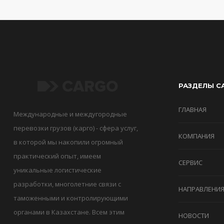
РАЗДЕЛЫ С
ГЛАВНАЯ
Международные и междугородные
перевозки грузов (карго) - сфера услуг,
КОМПАНИЯ
в которой мы накопили огромный
практический опыт, имеем
СЕРВИС
уникальные логистические
разработки, многолетние связи с
НАПРАВЛЕНИ
таможенными и контролирующими
органами в Казахстане. Всем этим
НОВОСТИ