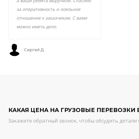
а ваши ребята выручили. Спасибо
транспортно
за оперативность и лояльное
Скоропортящ
отношение к заказчикам. С вами
смело доверя
можно иметь дело.
сервис на вы
Сергей Д.
Мурат С.
КАКАЯ ЦЕНА НА ГРУЗОВЫЕ ПЕРЕВОЗКИ 
Закажите обратный звонок, чтобы обсудить детали 