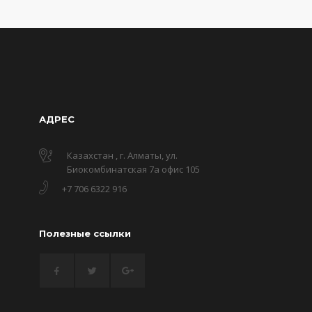
АДРЕС
Казахстан , г. Алматы, ул.
Биокомбинатская 7а офис 105
+7 706 6322 916
Полезные ссылки