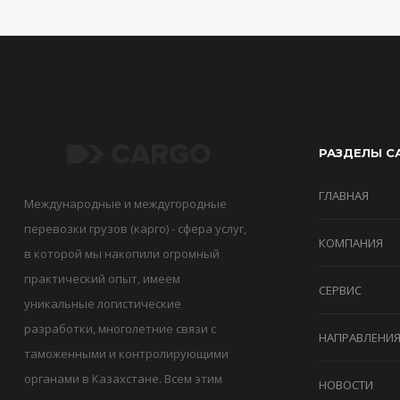
РАЗДЕЛЫ С
ГЛАВНАЯ
Международные и междугородные
перевозки грузов (карго) - сфера услуг,
КОМПАНИЯ
в которой мы накопили огромный
практический опыт, имеем
СЕРВИС
уникальные логистические
разработки, многолетние связи с
НАПРАВЛЕНИ
таможенными и контролирующими
органами в Казахстане. Всем этим
НОВОСТИ