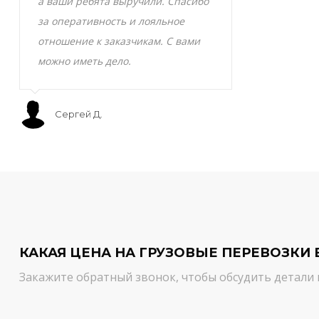
а ваши ребята выручили. Спасибо
транспортно
за оперативность и лояльное
Скоропортящ
отношение к заказчикам. С вами
смело доверя
можно иметь дело.
сервис на вы
Сергей Д.
Мурат С.
КАКАЯ ЦЕНА НА ГРУЗОВЫЕ ПЕРЕВОЗКИ 
Закажите обратный звонок, чтобы обсудить детали 