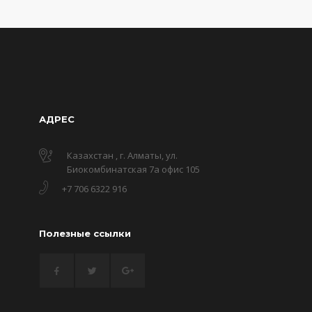
АДРЕС
Казахстан , г. Алматы, ул.
Биокомбинатская 7а офис 105
+7 706 6322 916
Полезные ссылки