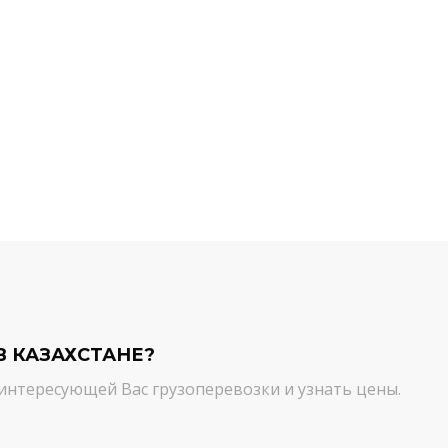
й компании.
команда молодцы! Благодарим вас
ийся товар можно
от лица нашей компании за
ть им. И сроки, и
качественный сервис. Цена и
сшем уровне!
качество - супер!
Кирилл Н.
В КАЗАХСТАНЕ?
интересующей Вас грузоперевозки и узнать цены.