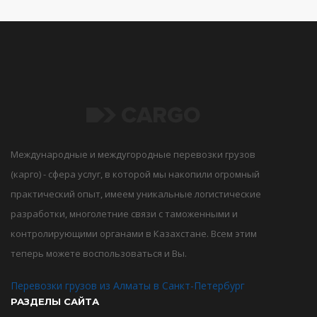
Международные и междугородные перевозки грузов
(карго) - сфера услуг, в которой мы накопили огромный
практический опыт, имеем уникальные логистические
разработки, многолетние связи с таможенными и
контролирующими органами в Казахстане. Всем этим
теперь можете воспользоваться и Вы.
Перевозки грузов из Алматы в Санкт-Петербург
РАЗДЕЛЫ САЙТА