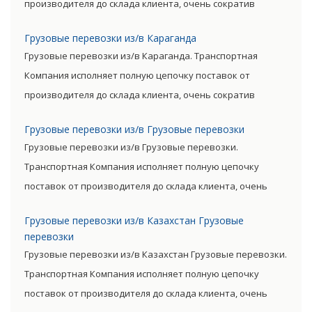
производителя до склада клиента, очень сократив
посредническую цепь. Прямые поставки позволяют
Грузовые перевозки из/в Караганда
уменьшить транспортные затраты, существенно снизив
Грузовые перевозки из/в Караганда. Транспортная
уровень итоговой цены товара.
Компания исполняет полную цепочку поставок от
производителя до склада клиента, очень сократив
посредническую цепь. Прямые поставки позволяют
Грузовые перевозки из/в Грузовые перевозки
уменьшить транспортные затраты, существенно снизив
Грузовые перевозки из/в Грузовые перевозки.
уровень итоговой цены товара.
Транспортная Компания исполняет полную цепочку
поставок от производителя до склада клиента, очень
сократив посредническую цепь. Прямые поставки
Грузовые перевозки из/в Казахстан Грузовые
позволяют уменьшить транспортные затраты,
перевозки
существенно снизив уровень итоговой цены товара.
Грузовые перевозки из/в Казахстан Грузовые перевозки.
Транспортная Компания исполняет полную цепочку
поставок от производителя до склада клиента, очень