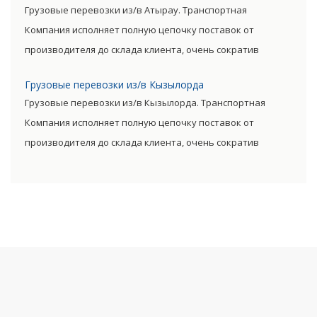
Грузовые перевозки из/в Атырау. Транспортная
уровень итоговой цены товара.
Компания исполняет полную цепочку поставок от
производителя до склада клиента, очень сократив
посредническую цепь. Прямые поставки позволяют
Грузовые перевозки из/в Кызылорда
уменьшить транспортные затраты, существенно снизив
Грузовые перевозки из/в Кызылорда. Транспортная
уровень итоговой цены товара.
Компания исполняет полную цепочку поставок от
производителя до склада клиента, очень сократив
посредническую цепь. Прямые поставки позволяют
уменьшить транспортные затраты, существенно снизив
уровень итоговой цены товара.