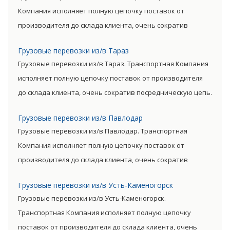
уровень итоговой цены товара.
Компания исполняет полную цепочку поставок от
производителя до склада клиента, очень сократив
посредническую цепь. Прямые поставки позволяют
Грузовые перевозки из/в Тараз
уменьшить транспортные затраты, существенно снизив
Грузовые перевозки из/в Тараз. Транспортная Компания
уровень итоговой цены товара.
исполняет полную цепочку поставок от производителя
до склада клиента, очень сократив посредническую цепь.
Прямые поставки позволяют уменьшить транспортные
Грузовые перевозки из/в Павлодар
затраты, существенно снизив уровень итоговой цены
Грузовые перевозки из/в Павлодар. Транспортная
товара.
Компания исполняет полную цепочку поставок от
производителя до склада клиента, очень сократив
посредническую цепь. Прямые поставки позволяют
Грузовые перевозки из/в Усть-Каменогорск
уменьшить транспортные затраты, существенно снизив
Грузовые перевозки из/в Усть-Каменогорск.
уровень итоговой цены товара.
Транспортная Компания исполняет полную цепочку
поставок от производителя до склада клиента, очень