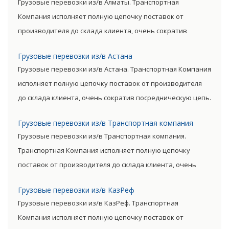
Грузовые перевозки из/в Алматы. Транспортная
уровень итоговой цены товара.
Компания исполняет полную цепочку поставок от
производителя до склада клиента, очень сократив
посредническую цепь. Прямые поставки позволяют
Грузовые перевозки из/в Астана
уменьшить транспортные затраты, существенно снизив
Грузовые перевозки из/в Астана. Транспортная Компания
уровень итоговой цены товара.
исполняет полную цепочку поставок от производителя
до склада клиента, очень сократив посредническую цепь.
Прямые поставки позволяют уменьшить транспортные
Грузовые перевозки из/в Транспортная компания
затраты, существенно снизив уровень итоговой цены
Грузовые перевозки из/в Транспортная компания.
товара.
Транспортная Компания исполняет полную цепочку
поставок от производителя до склада клиента, очень
сократив посредническую цепь. Прямые поставки
Грузовые перевозки из/в КазРеф
позволяют уменьшить транспортные затраты,
Грузовые перевозки из/в КазРеф. Транспортная
существенно снизив уровень итоговой цены товара.
Компания исполняет полную цепочку поставок от