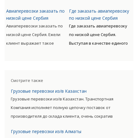
непосредственному
денежных и временных
доставляемые материальные
для доставки грузов авиа по
получателю.
расходов.
Авиаперевозки заказать по
Где заказать авиаперевозку
ценности могут
всему миру с следующим
низкой цене Сербия
по низкой цене Сербия
сопровождаться от
таможенным оформлением
Авиаперевозки заказать по
Где заказать авиаперевозку
непосредственного
предлагает Клиенту
низкой цене Сербия. Ежели
по низкой цене Сербия.
отправителя к
оптимизацию денежных и
клиент выражает такое
Выступая в качестве единого
непосредственному
временных расходов.
пожелание, то доставляемые
подрядчика для доставки
получателю.
материальные ценности могут
грузов авиа по всему миру с
сопровождаться от
следующим таможенным
непосредственного
оформлением предлагает
Смотрите также
отправителя к
Клиенту оптимизацию
Грузовые перевозки из/в Казахстан
непосредственному
денежных и временных
Грузовые перевозки из/в Казахстан. Транспортная
получателю.
расходов.
Компания исполняет полную цепочку поставок от
производителя до склада клиента, очень сократив
посредническую цепь. Прямые поставки позволяют
Грузовые перевозки из/в Алматы
уменьшить транспортные затраты, существенно снизив