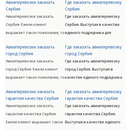
получателю.
Авиаперевозки заказать
Где заказать авиаперевозку
ценности могут
всему миру с следующим
Сербия
Сербия
сопровождаться от
таможенным оформлением
Авиаперевозки заказать
Где заказать авиаперевозку
непосредственного
предлагает Клиенту
Сербия. Ежели клиент
Сербия. Выступая в качестве
отправителя к
оптимизацию денежных и
выражает такое пожелание, то
единого подрядчика для
непосредственному
временных расходов.
доставляемые материальные
доставки грузов авиа по всему
получателю.
Авиаперевозки заказать
Где заказать авиаперевозку
ценности могут
миру с следующим
город Сербия
город Сербия
сопровождаться от
таможенным оформлением
Авиаперевозки заказать
Где заказать авиаперевозку
непосредственного
предлагает Клиенту
город Сербия. Ежели клиент
город Сербия. Выступая в
отправителя к
оптимизацию денежных и
выражает такое пожелание, то
качестве единого подрядчика
непосредственному
временных расходов.
доставляемые материальные
для доставки грузов авиа по
получателю.
Авиаперевозки заказать
Где заказать авиаперевозку
ценности могут
всему миру с следующим
гарантия качества Сербия
гарантия качества Сербия
сопровождаться от
таможенным оформлением
Авиаперевозки заказать
Где заказать авиаперевозку
непосредственного
предлагает Клиенту
гарантия качества Сербия.
гарантия качества Сербия.
отправителя к
оптимизацию денежных и
Ежели клиент выражает такое
Выступая в качестве единого
непосредственному
временных расходов.