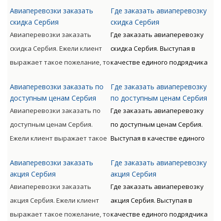
пожелание, то доставляемые
подрядчика для доставки
получателю.
Авиаперевозки заказать
Где заказать авиаперевозку
материальные ценности могут
грузов авиа по всему миру с
скидка Сербия
скидка Сербия
сопровождаться от
следующим таможенным
Авиаперевозки заказать
Где заказать авиаперевозку
непосредственного
оформлением предлагает
скидка Сербия. Ежели клиент
скидка Сербия. Выступая в
отправителя к
Клиенту оптимизацию
выражает такое пожелание, то
качестве единого подрядчика
непосредственному
денежных и временных
доставляемые материальные
для доставки грузов авиа по
получателю.
расходов.
Авиаперевозки заказать по
Где заказать авиаперевозку
ценности могут
всему миру с следующим
доступным ценам Сербия
по доступным ценам Сербия
сопровождаться от
таможенным оформлением
Авиаперевозки заказать по
Где заказать авиаперевозку
непосредственного
предлагает Клиенту
доступным ценам Сербия.
по доступным ценам Сербия.
отправителя к
оптимизацию денежных и
Ежели клиент выражает такое
Выступая в качестве единого
непосредственному
временных расходов.
пожелание, то доставляемые
подрядчика для доставки
получателю.
Авиаперевозки заказать
Где заказать авиаперевозку
материальные ценности могут
грузов авиа по всему миру с
акция Сербия
акция Сербия
сопровождаться от
следующим таможенным
Авиаперевозки заказать
Где заказать авиаперевозку
непосредственного
оформлением предлагает
акция Сербия. Ежели клиент
акция Сербия. Выступая в
отправителя к
Клиенту оптимизацию
выражает такое пожелание, то
качестве единого подрядчика