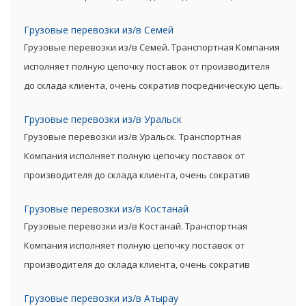
сократив посредническую цепь. Прямые поставки
Грузовые перевозки из/в Семей
позволяют уменьшить транспортные затраты,
Грузовые перевозки из/в Семей. Транспортная Компания
существенно снизив уровень итоговой цены товара.
исполняет полную цепочку поставок от производителя
до склада клиента, очень сократив посредническую цепь.
Прямые поставки позволяют уменьшить транспортные
Грузовые перевозки из/в Уральск
затраты, существенно снизив уровень итоговой цены
Грузовые перевозки из/в Уральск. Транспортная
товара.
Компания исполняет полную цепочку поставок от
производителя до склада клиента, очень сократив
посредническую цепь. Прямые поставки позволяют
Грузовые перевозки из/в Костанай
уменьшить транспортные затраты, существенно снизив
Грузовые перевозки из/в Костанай. Транспортная
уровень итоговой цены товара.
Компания исполняет полную цепочку поставок от
производителя до склада клиента, очень сократив
посредническую цепь. Прямые поставки позволяют
Грузовые перевозки из/в Атырау
уменьшить транспортные затраты, существенно снизив