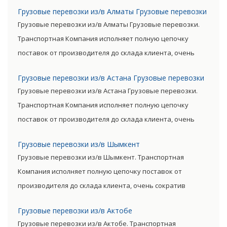
сократив посредническую цепь. Прямые поставки
Грузовые перевозки из/в Алматы Грузовые перевозки
позволяют уменьшить транспортные затраты,
Грузовые перевозки из/в Алматы Грузовые перевозки.
существенно снизив уровень итоговой цены товара.
Транспортная Компания исполняет полную цепочку
поставок от производителя до склада клиента, очень
сократив посредническую цепь. Прямые поставки
Грузовые перевозки из/в Астана Грузовые перевозки
позволяют уменьшить транспортные затраты,
Грузовые перевозки из/в Астана Грузовые перевозки.
существенно снизив уровень итоговой цены товара.
Транспортная Компания исполняет полную цепочку
поставок от производителя до склада клиента, очень
сократив посредническую цепь. Прямые поставки
Грузовые перевозки из/в Шымкент
позволяют уменьшить транспортные затраты,
Грузовые перевозки из/в Шымкент. Транспортная
существенно снизив уровень итоговой цены товара.
Компания исполняет полную цепочку поставок от
производителя до склада клиента, очень сократив
посредническую цепь. Прямые поставки позволяют
Грузовые перевозки из/в Актобе
уменьшить транспортные затраты, существенно снизив
Грузовые перевозки из/в Актобе. Транспортная