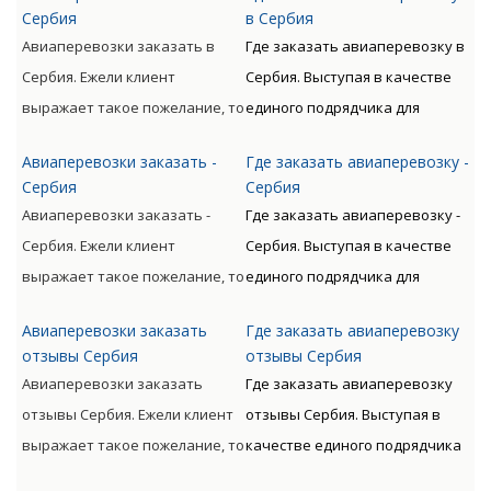
Сербия
в Сербия
Авиаперевозки заказать в
Где заказать авиаперевозку в
Сербия. Ежели клиент
Сербия. Выступая в качестве
выражает такое пожелание, то
единого подрядчика для
доставляемые материальные
доставки грузов авиа по всему
Авиаперевозки заказать -
Где заказать авиаперевозку -
ценности могут
миру с следующим
Сербия
Сербия
сопровождаться от
таможенным оформлением
Авиаперевозки заказать -
Где заказать авиаперевозку -
непосредственного
предлагает Клиенту
Сербия. Ежели клиент
Сербия. Выступая в качестве
отправителя к
оптимизацию денежных и
выражает такое пожелание, то
единого подрядчика для
непосредственному
временных расходов.
доставляемые материальные
доставки грузов авиа по всему
получателю.
Авиаперевозки заказать
Где заказать авиаперевозку
ценности могут
миру с следующим
отзывы Сербия
отзывы Сербия
сопровождаться от
таможенным оформлением
Авиаперевозки заказать
Где заказать авиаперевозку
непосредственного
предлагает Клиенту
отзывы Сербия. Ежели клиент
отзывы Сербия. Выступая в
отправителя к
оптимизацию денежных и
выражает такое пожелание, то
качестве единого подрядчика
непосредственному
временных расходов.
доставляемые материальные
для доставки грузов авиа по