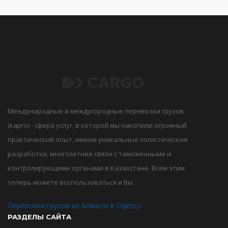
Международные и междугородные перевозки грузов
(карго) - сфера услуг, в которой мы накопили огромный
практический опыт, имеем уникальные логистические
разработки, многолетние связи с таможенными и
контролирующими органами в Казахстане. Всем этим
теперь можете воспользоваться и Вы.
Перевозки грузов из Алматы в Одессу
РАЗДЕЛЫ САЙТА