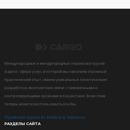
Международные и междугородные перевозки грузов
(карго) - сфера услуг, в которой мы накопили огромный
практический опыт, имеем уникальные логистические
разработки, многолетние связи с таможенными и
контролирующими органами в Казахстане. Всем этим
теперь можете воспользоваться и Вы.
Перевозки грузов из Алматы в Черкассы
РАЗДЕЛЫ САЙТА