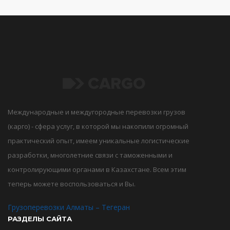
Международные и междугородные перевозки грузов
(карго) - сфера услуг, в которой мы накопили огромный
практический опыт, имеем уникальные логистические
разработки, многолетние связи с таможенными и
контролирующими органами в Казахстане. Всем этим
теперь можете воспользоваться и Вы.
Грузоперевозки Алматы – Тегеран
РАЗДЕЛЫ САЙТА