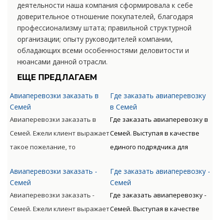
деятельности наша компания сформировала к себе
доверительное отношение покупателей, благодаря
профессионализму штата; правильной структурной
организации; опыту руководителей компании,
обладающих всеми особенностями деловитости и
нюансами данной отрасли.
ЕЩЕ ПРЕДЛАГАЕМ
Авиаперевозки заказать в
Где заказать авиаперевозку
Семей
в Семей
Авиаперевозки заказать в
Где заказать авиаперевозку в
Семей. Ежели клиент выражает
Семей. Выступая в качестве
такое пожелание, то
единого подрядчика для
доставляемые материальные
доставки грузов авиа по всему
Авиаперевозки заказать -
Где заказать авиаперевозку -
ценности могут
миру с следующим
Семей
Семей
сопровождаться от
таможенным оформлением
Авиаперевозки заказать -
Где заказать авиаперевозку -
непосредственного
предлагает Клиенту
Семей. Ежели клиент выражает
Семей. Выступая в качестве
отправителя к
оптимизацию денежных и