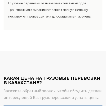
Грузовые перевозки отзывы клиентов Кызылорда.
существенно снизив уровень итоговой цены товара.
Транспортная Компания исполняет полную цепочку
поставок от производителя до склада клиента, очень
сократив посредническую цепь. Прямые поставки
позволяют уменьшить транспортные затраты,
существенно снизив уровень итоговой цены товара.
КАКАЯ ЦЕНА НА ГРУЗОВЫЕ ПЕРЕВОЗКИ
В КАЗАХСТАНЕ?
Закажите обратный звонок, чтобы обсудить детали
интересующей Вас грузоперевозки и узнать цены.