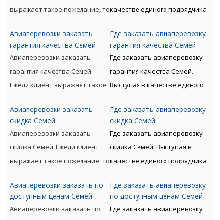
отправителя к
оптимизацию денежных и
выражает такое пожелание, то
качестве единого подрядчика
непосредственному
временных расходов.
доставляемые материальные
для доставки грузов авиа по
получателю.
Авиаперевозки заказать
Где заказать авиаперевозку
ценности могут
всему миру с следующим
гарантия качества Семей
гарантия качества Семей
сопровождаться от
таможенным оформлением
Авиаперевозки заказать
Где заказать авиаперевозку
непосредственного
предлагает Клиенту
гарантия качества Семей.
гарантия качества Семей.
отправителя к
оптимизацию денежных и
Ежели клиент выражает такое
Выступая в качестве единого
непосредственному
временных расходов.
пожелание, то доставляемые
подрядчика для доставки
получателю.
Авиаперевозки заказать
Где заказать авиаперевозку
материальные ценности могут
грузов авиа по всему миру с
скидка Семей
скидка Семей
сопровождаться от
следующим таможенным
Авиаперевозки заказать
Где заказать авиаперевозку
непосредственного
оформлением предлагает
скидка Семей. Ежели клиент
скидка Семей. Выступая в
отправителя к
Клиенту оптимизацию
выражает такое пожелание, то
качестве единого подрядчика
непосредственному
денежных и временных
доставляемые материальные
для доставки грузов авиа по
получателю.
расходов.
Авиаперевозки заказать по
Где заказать авиаперевозку
ценности могут
всему миру с следующим
доступным ценам Семей
по доступным ценам Семей
сопровождаться от
таможенным оформлением
Авиаперевозки заказать по
Где заказать авиаперевозку
непосредственного
предлагает Клиенту