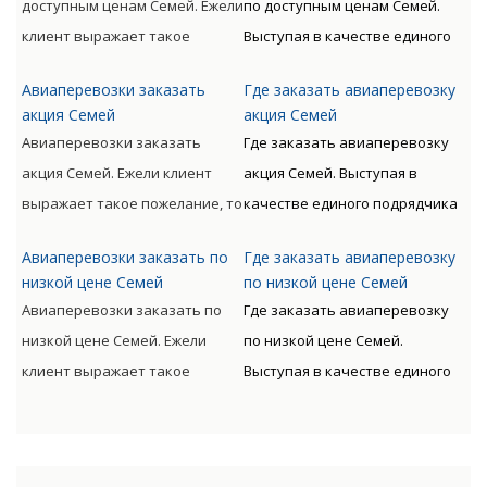
доступным ценам Семей. Ежели
по доступным ценам Семей.
отправителя к
оптимизацию денежных и
клиент выражает такое
Выступая в качестве единого
непосредственному
временных расходов.
пожелание, то доставляемые
подрядчика для доставки
получателю.
Авиаперевозки заказать
Где заказать авиаперевозку
материальные ценности могут
грузов авиа по всему миру с
акция Семей
акция Семей
сопровождаться от
следующим таможенным
Авиаперевозки заказать
Где заказать авиаперевозку
непосредственного
оформлением предлагает
акция Семей. Ежели клиент
акция Семей. Выступая в
отправителя к
Клиенту оптимизацию
выражает такое пожелание, то
качестве единого подрядчика
непосредственному
денежных и временных
доставляемые материальные
для доставки грузов авиа по
получателю.
расходов.
Авиаперевозки заказать по
Где заказать авиаперевозку
ценности могут
всему миру с следующим
низкой цене Семей
по низкой цене Семей
сопровождаться от
таможенным оформлением
Авиаперевозки заказать по
Где заказать авиаперевозку
непосредственного
предлагает Клиенту
низкой цене Семей. Ежели
по низкой цене Семей.
отправителя к
оптимизацию денежных и
клиент выражает такое
Выступая в качестве единого
непосредственному
временных расходов.
пожелание, то доставляемые
подрядчика для доставки
получателю.
материальные ценности могут
грузов авиа по всему миру с
сопровождаться от
следующим таможенным