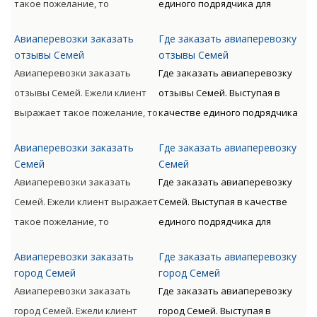
такое пожелание, то
единого подрядчика для
непосредственному
временных расходов.
доставляемые материальные
доставки грузов авиа по всему
получателю.
Авиаперевозки заказать
Где заказать авиаперевозку
ценности могут
миру с следующим
отзывы Семей
отзывы Семей
сопровождаться от
таможенным оформлением
Авиаперевозки заказать
Где заказать авиаперевозку
непосредственного
предлагает Клиенту
отзывы Семей. Ежели клиент
отзывы Семей. Выступая в
отправителя к
оптимизацию денежных и
выражает такое пожелание, то
качестве единого подрядчика
непосредственному
временных расходов.
доставляемые материальные
для доставки грузов авиа по
получателю.
Авиаперевозки заказать
Где заказать авиаперевозку
ценности могут
всему миру с следующим
Семей
Семей
сопровождаться от
таможенным оформлением
Авиаперевозки заказать
Где заказать авиаперевозку
непосредственного
предлагает Клиенту
Семей. Ежели клиент выражает
Семей. Выступая в качестве
отправителя к
оптимизацию денежных и
такое пожелание, то
единого подрядчика для
непосредственному
временных расходов.
доставляемые материальные
доставки грузов авиа по всему
получателю.
Авиаперевозки заказать
Где заказать авиаперевозку
ценности могут
миру с следующим
город Семей
город Семей
сопровождаться от
таможенным оформлением
Авиаперевозки заказать
Где заказать авиаперевозку
непосредственного
предлагает Клиенту
город Семей. Ежели клиент
город Семей. Выступая в