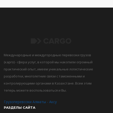
Международные и междугородные перевозки грузов
(карго) - сфера услуг, в которой мы накопили огромный
практический опыт, имеем уникальные логистические
разработки, многолетние связи с таможенными и
контролирующими органами в Казахстане. Всем этим
теперь можете воспользоваться и Вы.
Грузоперевозки Алматы - Аксу
РАЗДЕЛЫ САЙТА