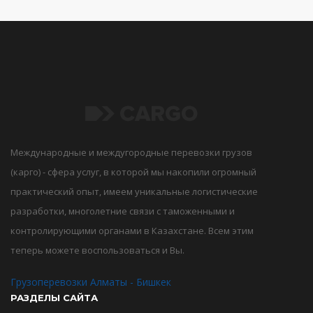
Международные и междугородные перевозки грузов
(карго) - сфера услуг, в которой мы накопили огромный
практический опыт, имеем уникальные логистические
разработки, многолетние связи с таможенными и
контролирующими органами в Казахстане. Всем этим
теперь можете воспользоваться и Вы.
Грузоперевозки Алматы - Бишкек
РАЗДЕЛЫ САЙТА