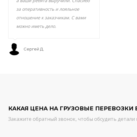
а ваши ребята выручили. Спасибо
транспортно
за оперативность и лояльное
Скоропортящ
отношение к заказчикам. С вами
смело доверя
можно иметь дело.
сервис на вы
Сергей Д.
Мурат С.
КАКАЯ ЦЕНА НА ГРУЗОВЫЕ ПЕРЕВОЗКИ 
Закажите обратный звонок, чтобы обсудить детали 