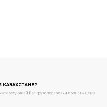
й компании.
команда молодцы! Благодарим вас
ийся товар можно
от лица нашей компании за
ть им. И сроки, и
качественный сервис. Цена и
сшем уровне!
качество - супер!
Кирилл Н.
В КАЗАХСТАНЕ?
интересующей Вас грузоперевозки и узнать цены.