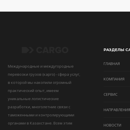
РАЗДЕЛЫ С
ГЛАВНАЯ
Международные и междугородные
перевозки грузов (карго) - сфера услуг,
КОМПАНИЯ
в которой мы накопили огромный
практический опыт, имеем
СЕРВИС
уникальные логистические
разработки, многолетние связи с
НАПРАВЛЕНИ
таможенными и контролирующими
органами в Казахстане. Всем этим
НОВОСТИ