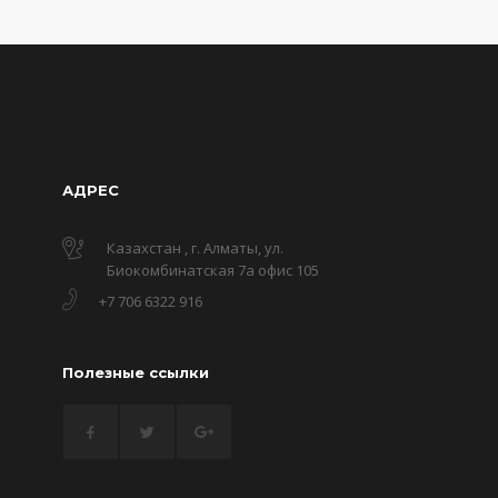
АДРЕС
Казахстан , г. Алматы, ул.
Биокомбинатская 7а офис 105
+7 706 6322 916
Полезные ссылки