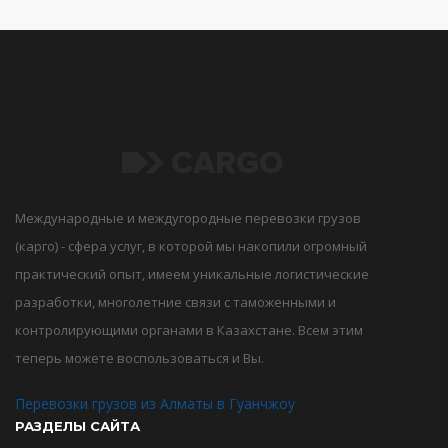
Международные и междугородные перевозки грузов
(карго) - сфера услуг, в которой мы накопили огромный
практический опыт, имеем уникальные логистические
разработки, многолетние связи с таможенными и
контролирующими органами в Казахстане. Всем этим
теперь можете воспользоваться и Вы.
Перевозки грузов из Алматы в Гуанчжоу
РАЗДЕЛЫ САЙТА