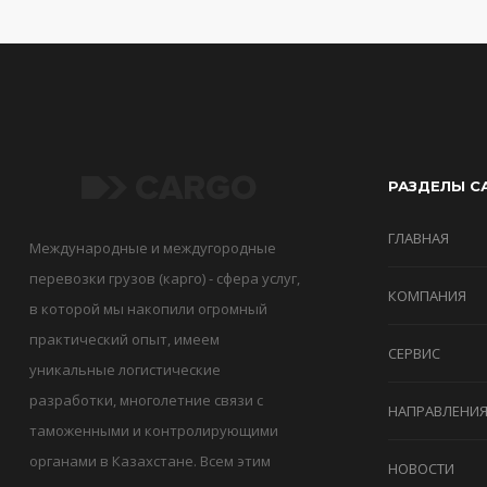
РАЗДЕЛЫ С
ГЛАВНАЯ
Международные и междугородные
перевозки грузов (карго) - сфера услуг,
КОМПАНИЯ
в которой мы накопили огромный
практический опыт, имеем
СЕРВИС
уникальные логистические
разработки, многолетние связи с
НАПРАВЛЕНИ
таможенными и контролирующими
органами в Казахстане. Всем этим
НОВОСТИ