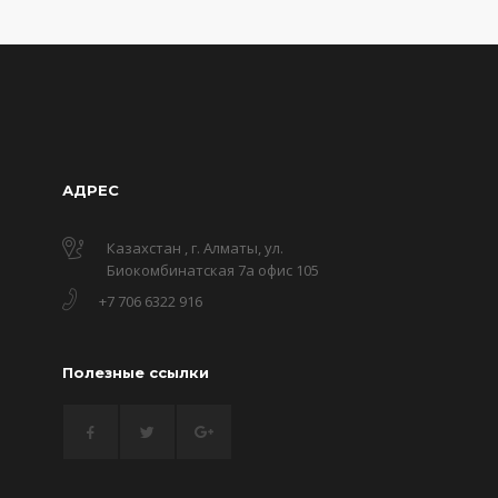
АДРЕС
Казахстан , г. Алматы, ул.
Биокомбинатская 7а офис 105
+7 706 6322 916
Полезные ссылки