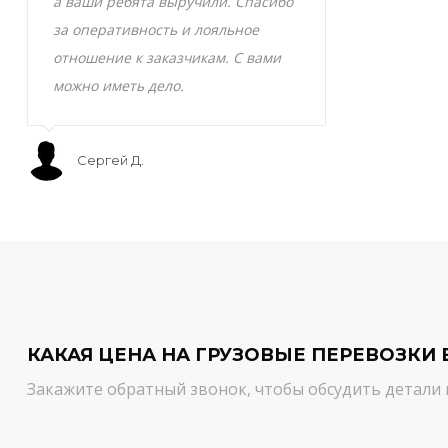
а ваши ребята выручили. Спасибо
транспортно
за оперативность и лояльное
Скоропортящ
отношение к заказчикам. С вами
смело доверя
можно иметь дело.
сервис на вы
Сергей Д.
Мурат С.
КАКАЯ ЦЕНА НА ГРУЗОВЫЕ ПЕРЕВОЗКИ 
Закажите обратный звонок, чтобы обсудить детали 