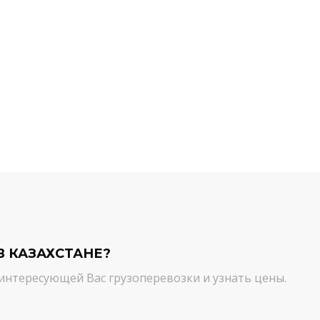
й компании.
команда молодцы! Благодарим вас
ийся товар можно
от лица нашей компании за
ть им. И сроки, и
качественный сервис. Цена и
сшем уровне!
качество - супер!
Кирилл Н.
В КАЗАХСТАНЕ?
интересующей Вас грузоперевозки и узнать цены.