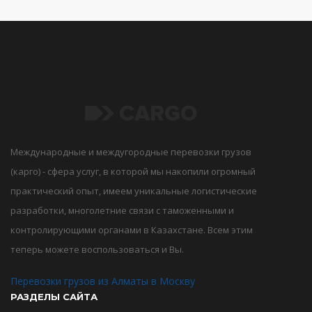
Международные и междугородные перевозки грузов
(карго) - сфера услуг, в которой мы накопили огромный
практический опыт, имеем уникальные логистические
разработки, многолетние связи с таможенными и
контролирующими органами в Казахстане. Всем этим
теперь можете воспользоваться и Вы.
Перевозки грузов из Алматы в Москву
РАЗДЕЛЫ САЙТА