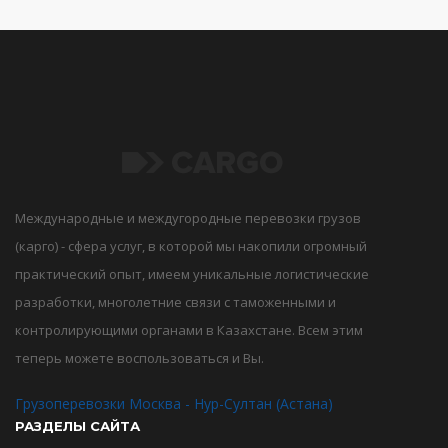
Международные и междугородные перевозки грузов
(карго) - сфера услуг, в которой мы накопили огромный
практический опыт, имеем уникальные логистические
разработки, многолетние связи с таможенными и
контролирующими органами в Казахстане. Всем этим
теперь можете воспользоваться и Вы.
Грузоперевозки Москва - Нур-Султан (Астана)
РАЗДЕЛЫ САЙТА