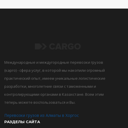
Международные и междугородные перевозки грузов
(карго) - сфера услуг, в которой мы накопили огромный
практический опыт, имеем уникальные логистические
разработки, многолетние связи с таможенными и
контролирующими органами в Казахстане. Всем этим
теперь можете воспользоваться и Вы.
Перевозки грузов из Алматы в Хоргос
РАЗДЕЛЫ САЙТА