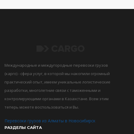
Международные и междугородные перевозки грузов
(карго) - сфера услуг, в которой мы накопили огромный
практический опыт, имеем уникальные логистические
разработки, многолетние связи с таможенными и
контролирующими органами в Казахстане. Всем этим
теперь можете воспользоваться и Вы.
Перевозки грузов из Алматы в Новосибирск
РАЗДЕЛЫ САЙТА