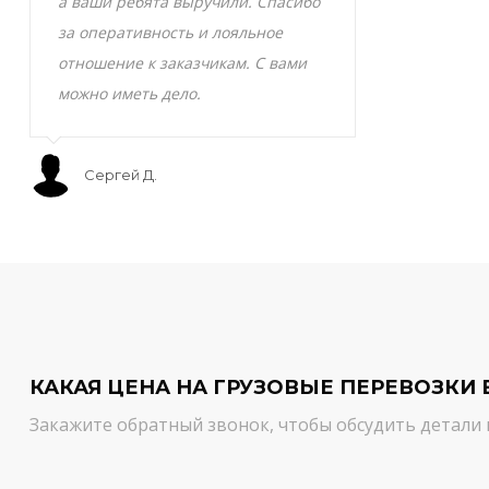
а ваши ребята выручили. Спасибо
транспортно
за оперативность и лояльное
Скоропортящ
отношение к заказчикам. С вами
смело доверя
можно иметь дело.
сервис на вы
Сергей Д.
Мурат С.
КАКАЯ ЦЕНА НА ГРУЗОВЫЕ ПЕРЕВОЗКИ 
Закажите обратный звонок, чтобы обсудить детали 