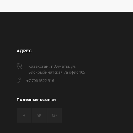
АДРЕС
Казахстан , г. Алматы, ул.
Биокомбинатская 7а офис 105
+7 706 6322 916
Полезные ссылки