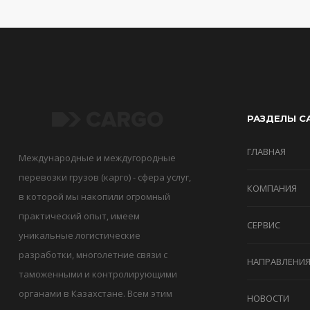
РАЗДЕЛЫ С
ГЛАВНАЯ
Международные и междугородные
перевозки грузов (карго) - сфера услуг,
КОМПАНИЯ
в которой мы накопили огромный
практический опыт, имеем
СЕРВИС
уникальные логистические
разработки, многолетние связи с
НАПРАВЛЕНИ
таможенными и контролирующими
органами в Казахстане. Всем этим
НОВОСТИ