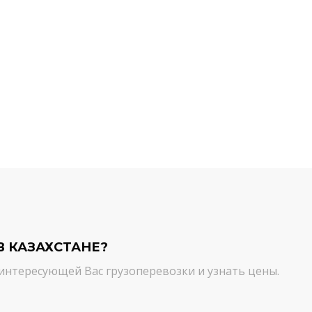
й компании.
команда молодцы! Благодарим вас
ийся товар можно
от лица нашей компании за
ть им. И сроки, и
качественный сервис. Цена и
сшем уровне!
качество - супер!
Кирилл Н.
В КАЗАХСТАНЕ?
интересующей Вас грузоперевозки и узнать цены.