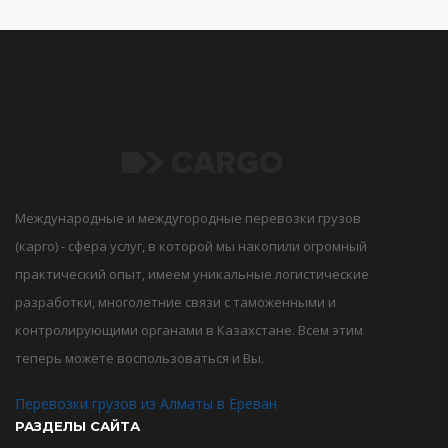
Международные и междугородные перевозки грузов
(карго) - сфера услуг, в которой мы накопили огромный
практический опыт, имеем уникальные логистические
разработки, многолетние связи с таможенными и
контролирующими органами в Казахстане. Всем этим
теперь можете воспользоваться и Вы.
Перевозки грузов из Алматы в Ереван
РАЗДЕЛЫ САЙТА