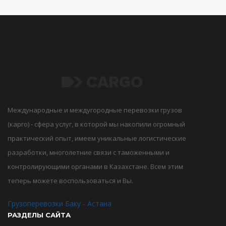
Международные и междугородные перевозки грузов
(карго) - сфера услуг, в которой мы накопили огромный
практический опыт, имеем уникальные логистические
разработки, многолетние связи с таможенными и
контролирующими органами в Казахстане. Всем этим
теперь можете воспользоваться и Вы.
Грузоперевозки Баку - Астана
РАЗДЕЛЫ САЙТА