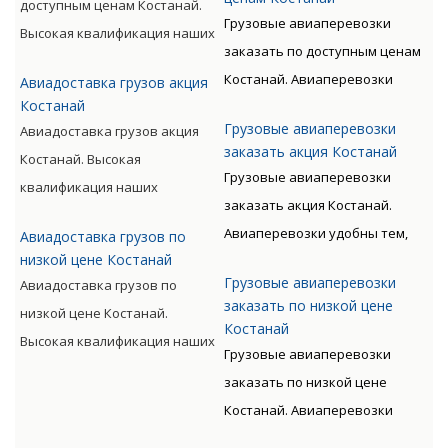
авиаперевозок.
доступным ценам Костанай.
излишних остановок. Цену
видов, включая опасные
Грузовые авиаперевозки
Высокая квалификация наших
такого вида перевозки
категории грузов.
заказать по доступным ценам
сотрудников, прошедших
дороже, чем доставка морем
Костанай. Авиаперевозки
Авиадоставка грузов акция
специальную подготовку,
либо машиной. Но стоимость
Костанай
удобны тем, что позволяют
позволяет мастерски
окупается преимуществами
Грузовые авиаперевозки
Авиадоставка грузов акция
экономить время клиента.
обслуживать перевозки всех
заказать акция Костанай
авиаперевозок.
Костанай. Высокая
Грузы доставляются быстро,
видов, включая опасные
Грузовые авиаперевозки
квалификация наших
без излишних остановок. Цену
категории грузов.
заказать акция Костанай.
сотрудников, прошедших
такого вида перевозки
Авиаперевозки удобны тем,
Авиадоставка грузов по
специальную подготовку,
дороже, чем доставка морем
низкой цене Костанай
что позволяют экономить
позволяет мастерски
либо машиной. Но стоимость
Грузовые авиаперевозки
Авиадоставка грузов по
время клиента. Грузы
обслуживать перевозки всех
окупается преимуществами
заказать по низкой цене
низкой цене Костанай.
доставляются быстро, без
видов, включая опасные
Костанай
авиаперевозок.
Высокая квалификация наших
излишних остановок. Цену
Грузовые авиаперевозки
категории грузов.
сотрудников, прошедших
такого вида перевозки
заказать по низкой цене
специальную подготовку,
дороже, чем доставка морем
Костанай. Авиаперевозки
позволяет мастерски
либо машиной. Но стоимость
удобны тем, что позволяют