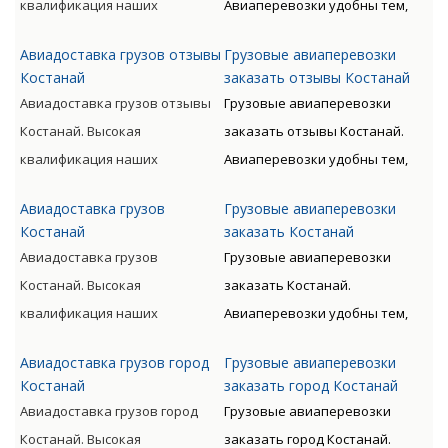
квалификация наших
Авиаперевозки удобны тем,
категории грузов.
дороже, чем доставка морем
сотрудников, прошедших
что позволяют экономить
либо машиной. Но стоимость
Авиадоставка грузов отзывы
Грузовые авиаперевозки
специальную подготовку,
время клиента. Грузы
окупается преимуществами
Костанай
заказать отзывы Костанай
позволяет мастерски
доставляются быстро, без
Авиадоставка грузов отзывы
авиаперевозок.
Грузовые авиаперевозки
обслуживать перевозки всех
излишних остановок. Цену
Костанай. Высокая
заказать отзывы Костанай.
видов, включая опасные
такого вида перевозки
квалификация наших
Авиаперевозки удобны тем,
категории грузов.
дороже, чем доставка морем
сотрудников, прошедших
что позволяют экономить
либо машиной. Но стоимость
Авиадоставка грузов
Грузовые авиаперевозки
специальную подготовку,
время клиента. Грузы
окупается преимуществами
Костанай
заказать Костанай
позволяет мастерски
доставляются быстро, без
Авиадоставка грузов
авиаперевозок.
Грузовые авиаперевозки
обслуживать перевозки всех
излишних остановок. Цену
Костанай. Высокая
заказать Костанай.
видов, включая опасные
такого вида перевозки
квалификация наших
Авиаперевозки удобны тем,
категории грузов.
дороже, чем доставка морем
сотрудников, прошедших
что позволяют экономить
либо машиной. Но стоимость
Авиадоставка грузов город
Грузовые авиаперевозки
специальную подготовку,
время клиента. Грузы
окупается преимуществами
Костанай
заказать город Костанай
позволяет мастерски
доставляются быстро, без
Авиадоставка грузов город
авиаперевозок.
Грузовые авиаперевозки
обслуживать перевозки всех
излишних остановок. Цену
Костанай. Высокая
заказать город Костанай.