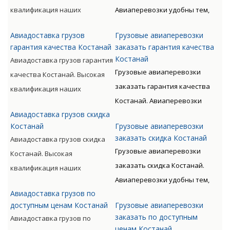
видов, включая опасные
такого вида перевозки
квалификация наших
Авиаперевозки удобны тем,
категории грузов.
дороже, чем доставка морем
сотрудников, прошедших
что позволяют экономить
либо машиной. Но стоимость
Авиадоставка грузов
Грузовые авиаперевозки
специальную подготовку,
время клиента. Грузы
окупается преимуществами
гарантия качества Костанай
заказать гарантия качества
позволяет мастерски
доставляются быстро, без
Костанай
Авиадоставка грузов гарантия
авиаперевозок.
обслуживать перевозки всех
излишних остановок. Цену
Грузовые авиаперевозки
качества Костанай. Высокая
видов, включая опасные
такого вида перевозки
заказать гарантия качества
квалификация наших
категории грузов.
дороже, чем доставка морем
Костанай. Авиаперевозки
сотрудников, прошедших
либо машиной. Но стоимость
Авиадоставка грузов скидка
удобны тем, что позволяют
специальную подготовку,
окупается преимуществами
Костанай
Грузовые авиаперевозки
экономить время клиента.
позволяет мастерски
заказать скидка Костанай
Авиадоставка грузов скидка
авиаперевозок.
Грузы доставляются быстро,
обслуживать перевозки всех
Грузовые авиаперевозки
Костанай. Высокая
без излишних остановок. Цену
видов, включая опасные
заказать скидка Костанай.
квалификация наших
такого вида перевозки
категории грузов.
Авиаперевозки удобны тем,
сотрудников, прошедших
дороже, чем доставка морем
Авиадоставка грузов по
что позволяют экономить
специальную подготовку,
либо машиной. Но стоимость
доступным ценам Костанай
Грузовые авиаперевозки
время клиента. Грузы
позволяет мастерски
окупается преимуществами
заказать по доступным
Авиадоставка грузов по
доставляются быстро, без
обслуживать перевозки всех
ценам Костанай