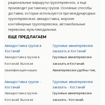
рациональные маршруты грузоперевозок, а еще
производит растаможку грузов. Основные способы
доставки, которые используются при международных
грузоперевозках: авиадоставка, морские
контейнерные грузоперевозки, автомобильные
перевозки, мультимодальные.
ЕЩЕ ПРЕДЛАГАЕМ
Авиадоставка грузов в
Грузовые авиаперевозки
Костанай
заказать в Костанай
Авиадоставка грузов в
Грузовые авиаперевозки
Костанай. Высокая
заказать в Костанай.
квалификация наших
Авиаперевозки удобны тем,
сотрудников, прошедших
что позволяют экономить
Авиадоставка грузов -
Грузовые авиаперевозки
специальную подготовку,
время клиента. Грузы
Костанай
заказать - Костанай
позволяет мастерски
доставляются быстро, без
Авиадоставка грузов -
Грузовые авиаперевозки
обслуживать перевозки всех
излишних остановок. Цену
Костанай. Высокая
заказать - Костанай.
видов, включая опасные
такого вида перевозки