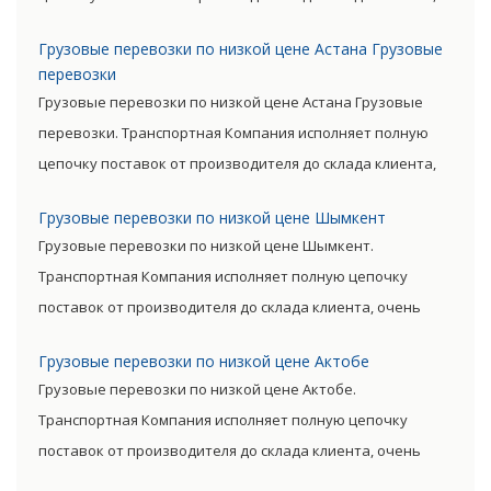
очень сократив посредническую цепь. Прямые поставки
Грузовые перевозки по низкой цене Астана Грузовые
позволяют уменьшить транспортные затраты,
перевозки
существенно снизив уровень итоговой цены товара.
Грузовые перевозки по низкой цене Астана Грузовые
перевозки. Транспортная Компания исполняет полную
цепочку поставок от производителя до склада клиента,
очень сократив посредническую цепь. Прямые поставки
Грузовые перевозки по низкой цене Шымкент
позволяют уменьшить транспортные затраты,
Грузовые перевозки по низкой цене Шымкент.
существенно снизив уровень итоговой цены товара.
Транспортная Компания исполняет полную цепочку
поставок от производителя до склада клиента, очень
сократив посредническую цепь. Прямые поставки
Грузовые перевозки по низкой цене Актобе
позволяют уменьшить транспортные затраты,
Грузовые перевозки по низкой цене Актобе.
существенно снизив уровень итоговой цены товара.
Транспортная Компания исполняет полную цепочку
поставок от производителя до склада клиента, очень
сократив посредническую цепь. Прямые поставки