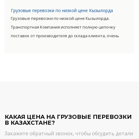
сократив посредническую цепь. Прямые поставки
Грузовые перевозки по низкой цене Кызылорда
позволяют уменьшить транспортные затраты,
Грузовые перевозки по низкой цене Кызылорда.
существенно снизив уровень итоговой цены товара.
Транспортная Компания исполняет полную цепочку
поставок от производителя до склада клиента, очень
сократив посредническую цепь. Прямые поставки
позволяют уменьшить транспортные затраты,
существенно снизив уровень итоговой цены товара.
КАКАЯ ЦЕНА НА ГРУЗОВЫЕ ПЕРЕВОЗКИ
В КАЗАХСТАНЕ?
Закажите обратный звонок, чтобы обсудить детали