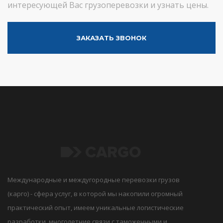
интересующей Вас грузоперевозки и узнать цены.
ЗАКАЗАТЬ ЗВОНОК
Международные и междугородные перевозки грузов
(карго) - сфера услуг, в которой мы накопили огромный
практический опыт, имеем уникальные логистические
разработки, многолетние связи с таможенными и