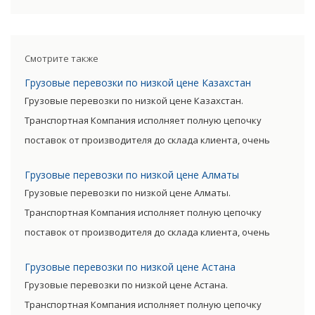
обслуживать перевозки всех
окупается преимуществами
экономить время клиента.
видов, включая опасные
авиаперевозок.
Грузы доставляются быстро,
категории грузов.
без излишних остановок. Цену
Смотрите также
такого вида перевозки
Грузовые перевозки по низкой цене Казахстан
дороже, чем доставка морем
Грузовые перевозки по низкой цене Казахстан.
либо машиной. Но стоимость
Транспортная Компания исполняет полную цепочку
окупается преимуществами
поставок от производителя до склада клиента, очень
авиаперевозок.
сократив посредническую цепь. Прямые поставки
Грузовые перевозки по низкой цене Алматы
позволяют уменьшить транспортные затраты,
Грузовые перевозки по низкой цене Алматы.
существенно снизив уровень итоговой цены товара.
Транспортная Компания исполняет полную цепочку
поставок от производителя до склада клиента, очень
сократив посредническую цепь. Прямые поставки
Грузовые перевозки по низкой цене Астана
позволяют уменьшить транспортные затраты,
Грузовые перевозки по низкой цене Астана.
существенно снизив уровень итоговой цены товара.
Транспортная Компания исполняет полную цепочку