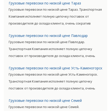
Грузовые перевозки по низкой цене Тараз
позволяют уменьшить транспортные затраты,
Грузовые перевозки по низкой цене Тараз. Транспортная
существенно снизив уровень итоговой цены товара.
Компания исполняет полную цепочку поставок от
производителя до склада клиента, очень сократив
посредническую цепь. Прямые поставки позволяют
Грузовые перевозки по низкой цене Павлодар
уменьшить транспортные затраты, существенно снизив
Грузовые перевозки по низкой цене Павлодар.
уровень итоговой цены товара.
Транспортная Компания исполняет полную цепочку
поставок от производителя до склада клиента, очень
сократив посредническую цепь. Прямые поставки
Грузовые перевозки по низкой цене Усть-Каменогорск
позволяют уменьшить транспортные затраты,
Грузовые перевозки по низкой цене Усть-Каменогорск.
существенно снизив уровень итоговой цены товара.
Транспортная Компания исполняет полную цепочку
поставок от производителя до склада клиента, очень
сократив посредническую цепь. Прямые поставки
Грузовые перевозки по низкой цене Семей
позволяют уменьшить транспортные затраты,
Грузовые перевозки по низкой цене Семей.
существенно снизив уровень итоговой цены товара.