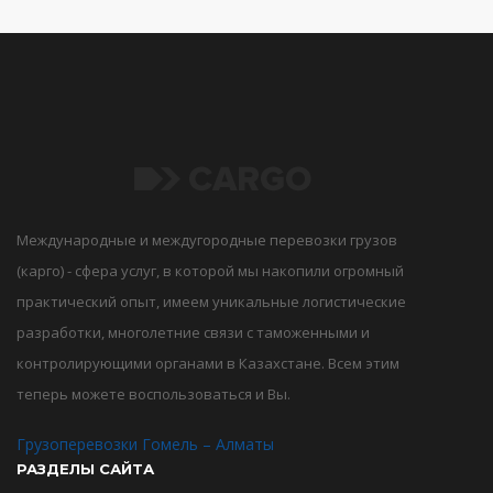
Международные и междугородные перевозки грузов
(карго) - сфера услуг, в которой мы накопили огромный
практический опыт, имеем уникальные логистические
разработки, многолетние связи с таможенными и
контролирующими органами в Казахстане. Всем этим
теперь можете воспользоваться и Вы.
Грузоперевозки Гомель – Алматы
РАЗДЕЛЫ САЙТА