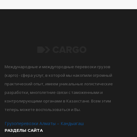
Международные и междугородные перевозки грузов
(карго) - сфера услуг, в которой мы накопили огромный
практический опыт, имеем уникальные логистические
разработки, многолетние связи с таможенными и
контролирующими органами в Казахстане. Всем этим
теперь можете воспользоваться и Вы.
Грузоперевозки Алматы – Кандыагаш
РАЗДЕЛЫ САЙТА