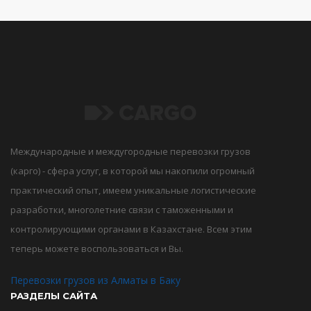
Международные и междугородные перевозки грузов
(карго) - сфера услуг, в которой мы накопили огромный
практический опыт, имеем уникальные логистические
разработки, многолетние связи с таможенными и
контролирующими органами в Казахстане. Всем этим
теперь можете воспользоваться и Вы.
Перевозки грузов из Алматы в Баку
РАЗДЕЛЫ САЙТА