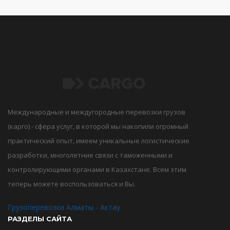
Международные и междугородные перевозки грузов
(карго) - сфера услуг, в которой мы накопили огромный
практический опыт, имеем уникальные логистические
разработки, многолетние связи с таможенными и
контролирующими органами в Казахстане. Всем этим
теперь можете воспользоваться и Вы.
Грузоперевозки Алматы - Актау
РАЗДЕЛЫ САЙТА