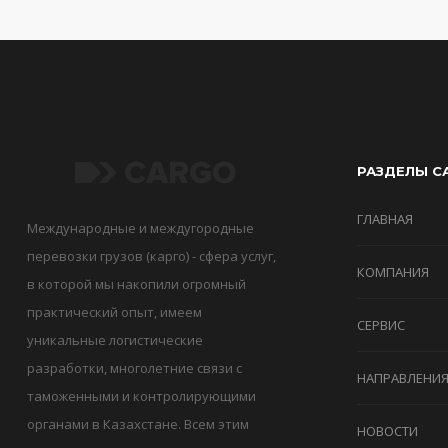
РАЗДЕЛЫ С
ГЛАВНАЯ
Международные и междугородные
перевозки грузов (карго) - сфера услуг,
КОМПАНИЯ
в которой мы накопили огромный
практический опыт, имеем
СЕРВИС
уникальные логистические
разработки, многолетние связи с
НАПРАВЛЕНИ
таможенными и контролирующими
органами в Казахстане. Всем этим
НОВОСТИ