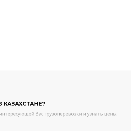
й компании.
команда молодцы! Благодарим вас
ийся товар можно
от лица нашей компании за
ть им. И сроки, и
качественный сервис. Цена и
сшем уровне!
качество - супер!
Кирилл Н.
В КАЗАХСТАНЕ?
интересующей Вас грузоперевозки и узнать цены.