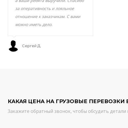
а ваши ребята выручили. Спасибо
транспортно
за оперативность и лояльное
Скоропортящ
отношение к заказчикам. С вами
смело доверя
можно иметь дело.
сервис на вы
Сергей Д.
Мурат С.
КАКАЯ ЦЕНА НА ГРУЗОВЫЕ ПЕРЕВОЗКИ 
Закажите обратный звонок, чтобы обсудить детали 