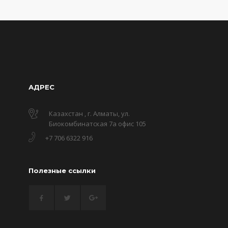
АДРЕС
Казахстан , г. Алматы, ул.
Биокомбинатская 7а офис 105
+7 706 6322 916
Полезные ссылки