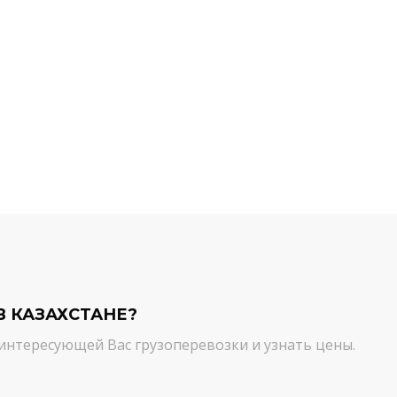
й компании.
команда молодцы! Благодарим вас
ийся товар можно
от лица нашей компании за
ть им. И сроки, и
качественный сервис. Цена и
сшем уровне!
качество - супер!
Кирилл Н.
В КАЗАХСТАНЕ?
интересующей Вас грузоперевозки и узнать цены.