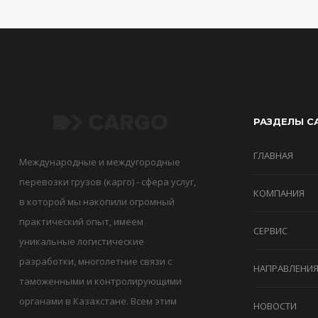
РАЗДЕЛЫ С
ГЛАВНАЯ
Международные и междугородные
перевозки грузов (карго) - сфера услуг,
КОМПАНИЯ
в которой мы накопили огромный
практический опыт, имеем
СЕРВИС
уникальные логистические
разработки, многолетние связи с
НАПРАВЛЕНИ
таможенными и контролирующими
органами в Казахстане. Всем этим
НОВОСТИ