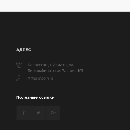
АДРЕС
Казахстан , г. Алматы, ул.
Биокомбинатская 7а офис 105
+7 706 6322 916
Полезные ссылки