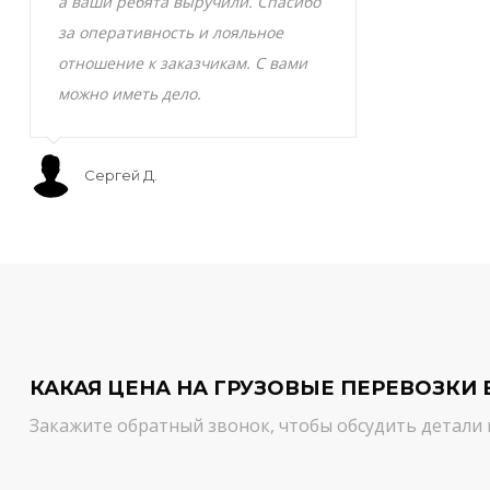
а ваши ребята выручили. Спасибо
транспортно
за оперативность и лояльное
Скоропортящ
отношение к заказчикам. С вами
смело доверя
можно иметь дело.
сервис на вы
Сергей Д.
Мурат С.
КАКАЯ ЦЕНА НА ГРУЗОВЫЕ ПЕРЕВОЗКИ 
Закажите обратный звонок, чтобы обсудить детали 