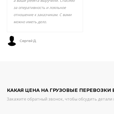
а ваши ребята выручили. Спасибо
транспортно
за оперативность и лояльное
Скоропортящ
отношение к заказчикам. С вами
смело доверя
можно иметь дело.
сервис на вы
Сергей Д.
Мурат С.
КАКАЯ ЦЕНА НА ГРУЗОВЫЕ ПЕРЕВОЗКИ 
Закажите обратный звонок, чтобы обсудить детали 