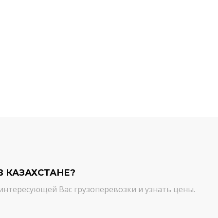
й компании.
команда молодцы! Благодарим вас
ийся товар можно
от лица нашей компании за
ть им. И сроки, и
качественный сервис. Цена и
сшем уровне!
качество - супер!
Кирилл Н.
В КАЗАХСТАНЕ?
интересующей Вас грузоперевозки и узнать цены.