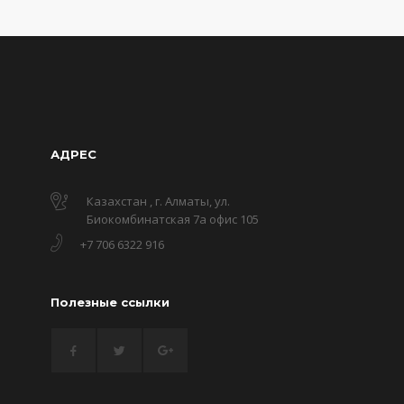
АДРЕС
Казахстан , г. Алматы, ул.
Биокомбинатская 7а офис 105
+7 706 6322 916
Полезные ссылки