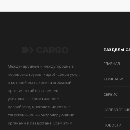
РАЗДЕЛЫ С
ГЛАВНАЯ
Международные и междугородные
перевозки грузов (карго) - сфера услуг,
КОМПАНИЯ
в которой мы накопили огромный
практический опыт, имеем
СЕРВИС
уникальные логистические
разработки, многолетние связи с
НАПРАВЛЕНИ
таможенными и контролирующими
органами в Казахстане. Всем этим
НОВОСТИ