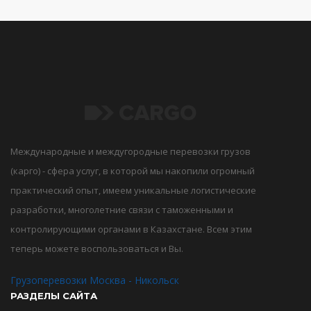
Международные и междугородные перевозки грузов
(карго) - сфера услуг, в которой мы накопили огромный
практический опыт, имеем уникальные логистические
разработки, многолетние связи с таможенными и
контролирующими органами в Казахстане. Всем этим
теперь можете воспользоваться и Вы.
Грузоперевозки Москва - Никольск
РАЗДЕЛЫ САЙТА