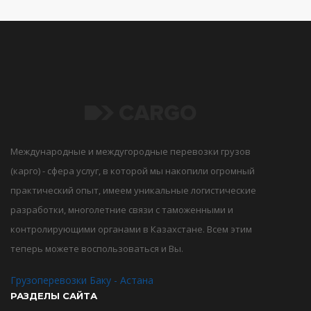
Международные и междугородные перевозки грузов
(карго) - сфера услуг, в которой мы накопили огромный
практический опыт, имеем уникальные логистические
разработки, многолетние связи с таможенными и
контролирующими органами в Казахстане. Всем этим
теперь можете воспользоваться и Вы.
Грузоперевозки Баку - Астана
РАЗДЕЛЫ САЙТА