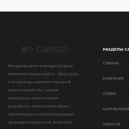
РАЗДЕЛЫ С
ГЛАВНАЯ
Международные и междугородные
перевозки грузов (карго) - сфера услуг,
КОМПАНИЯ
в которой мы накопили огромный
практический опыт, имеем
СЕРВИС
уникальные логистические
разработки, многолетние связи с
НАПРАВЛЕНИ
таможенными и контролирующими
органами в Казахстане. Всем этим
НОВОСТИ