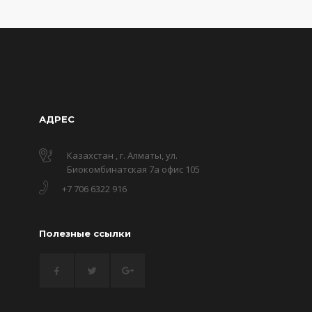
АДРЕС
Казахстан , г. Алматы, ул.
Биокомбинатская 7а офис 105
+7 706 6322 916
Полезные ссылки