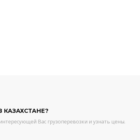
й компании.
команда молодцы! Благодарим вас
ийся товар можно
от лица нашей компании за
ть им. И сроки, и
качественный сервис. Цена и
сшем уровне!
качество - супер!
Кирилл Н.
В КАЗАХСТАНЕ?
интересующей Вас грузоперевозки и узнать цены.