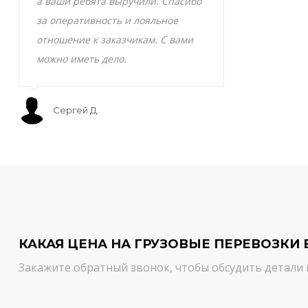
а ваши ребята выручили. Спасибо
транспортно
за оперативность и лояльное
Скоропортящ
отношение к заказчикам. С вами
смело доверя
можно иметь дело.
сервис на вы
Сергей Д.
Мурат С.
КАКАЯ ЦЕНА НА ГРУЗОВЫЕ ПЕРЕВОЗКИ 
Закажите обратный звонок, чтобы обсудить детали 