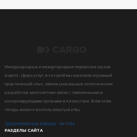
Международные и междугородные перевозки грузов
(карго) - сфера услуг, в которой мы накопили огромный
практический опыт, имеем уникальные логистические
разработки, многолетние связи с таможенными и
контролирующими органами в Казахстане. Всем этим
теперь можете воспользоваться и Вы.
Грузоперевозки Алматы - Актобе
РАЗДЕЛЫ САЙТА