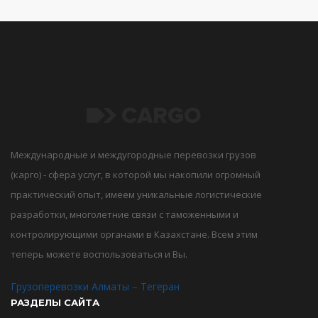
Международные и междугородные перевозки грузов
(карго) - сфера услуг, в которой мы накопили огромный
практический опыт, имеем уникальные логистические
разработки, многолетние связи с таможенными и
контролирующими органами в Казахстане. Всем этим
теперь можете воспользоваться и Вы.
Грузоперевозки Алматы – Тегеран
РАЗДЕЛЫ САЙТА