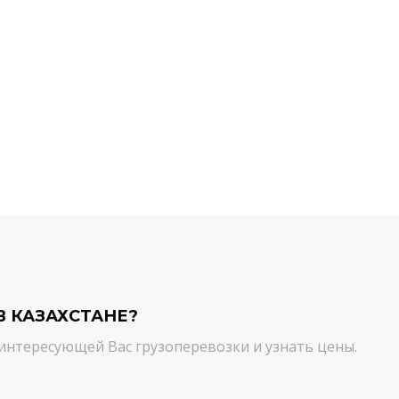
й компании.
команда молодцы! Благодарим вас
ийся товар можно
от лица нашей компании за
ть им. И сроки, и
качественный сервис. Цена и
сшем уровне!
качество - супер!
Кирилл Н.
В КАЗАХСТАНЕ?
интересующей Вас грузоперевозки и узнать цены.