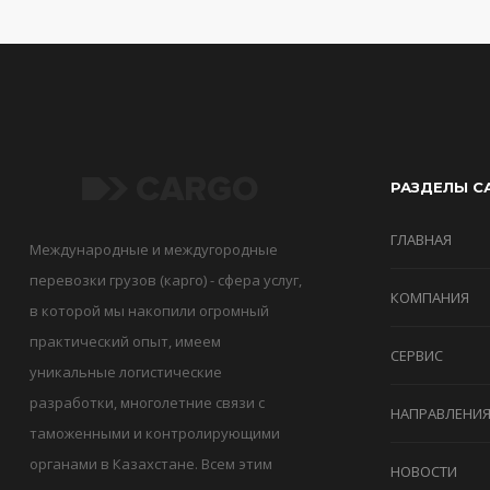
РАЗДЕЛЫ С
ГЛАВНАЯ
Международные и междугородные
перевозки грузов (карго) - сфера услуг,
КОМПАНИЯ
в которой мы накопили огромный
практический опыт, имеем
СЕРВИС
уникальные логистические
разработки, многолетние связи с
НАПРАВЛЕНИ
таможенными и контролирующими
органами в Казахстане. Всем этим
НОВОСТИ