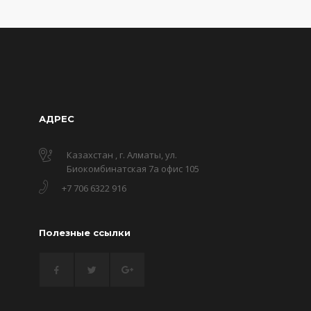
АДРЕС
Казахстан , г. Алматы, ул.
Биокомбинатская 7а офис 105
+7 706 6322 916
Полезные ссылки