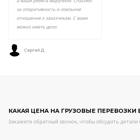
а ваши ребята выручили. Спасибо
транспортно
за оперативность и лояльное
Скоропортящ
отношение к заказчикам. С вами
смело доверя
можно иметь дело.
сервис на вы
Сергей Д.
Мурат С.
КАКАЯ ЦЕНА НА ГРУЗОВЫЕ ПЕРЕВОЗКИ 
Закажите обратный звонок, чтобы обсудить детали 