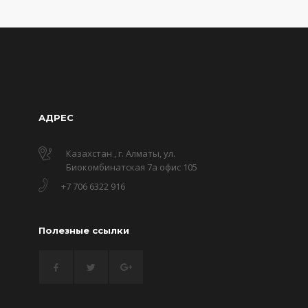
АДРЕС
Казахстан , г. Алматы, ул.
Биокомбинатская 7а офис 105
+7 706 6322 916
Полезные ссылки