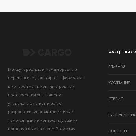
РАЗДЕЛЫ С
ГЛАВНАЯ
Международные и междугородные
перевозки грузов (карго) - сфера услуг,
КОМПАНИЯ
в которой мы накопили огромный
практический опыт, имеем
СЕРВИС
уникальные логистические
разработки, многолетние связи с
НАПРАВЛЕНИ
таможенными и контролирующими
органами в Казахстане. Всем этим
НОВОСТИ