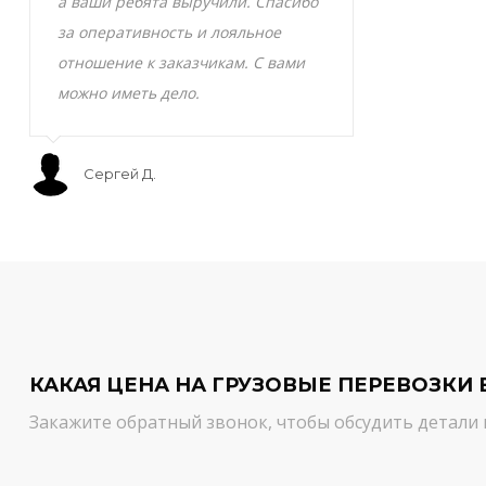
а ваши ребята выручили. Спасибо
транспортно
за оперативность и лояльное
Скоропортящ
отношение к заказчикам. С вами
смело доверя
можно иметь дело.
сервис на вы
Сергей Д.
Мурат С.
КАКАЯ ЦЕНА НА ГРУЗОВЫЕ ПЕРЕВОЗКИ 
Закажите обратный звонок, чтобы обсудить детали 