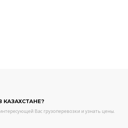
й компании.
команда молодцы! Благодарим вас
ийся товар можно
от лица нашей компании за
ть им. И сроки, и
качественный сервис. Цена и
сшем уровне!
качество - супер!
Кирилл Н.
В КАЗАХСТАНЕ?
интересующей Вас грузоперевозки и узнать цены.