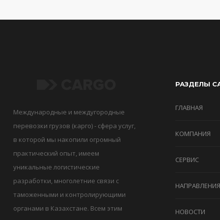
РАЗДЕЛЫ С
ГЛАВНАЯ
Международные и междугородные
перевозки грузов (карго) - сфера услуг,
КОМПАНИЯ
в которой мы накопили огромный
практический опыт, имеем
СЕРВИС
уникальные логистические
разработки, многолетние связи с
НАПРАВЛЕНИ
таможенными и контролирующими
органами в Казахстане. Всем этим
НОВОСТИ