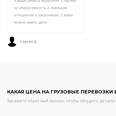
а ваши ребята выручили. Спасибо
транспортно
за оперативность и лояльное
Скоропортящ
отношение к заказчикам. С вами
смело доверя
можно иметь дело.
сервис на вы
Сергей Д.
Мурат С.
КАКАЯ ЦЕНА НА ГРУЗОВЫЕ ПЕРЕВОЗКИ 
Закажите обратный звонок, чтобы обсудить детали 