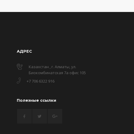
АДРЕС
Казахстан , г. Алматы, ул.
Биокомбинатская 7а офис 105
+7 706 6322 916
Полезные ссылки