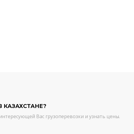
й компании.
команда молодцы! Благодарим вас
ийся товар можно
от лица нашей компании за
ть им. И сроки, и
качественный сервис. Цена и
сшем уровне!
качество - супер!
Кирилл Н.
В КАЗАХСТАНЕ?
интересующей Вас грузоперевозки и узнать цены.