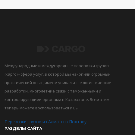
Международные и междугородные перевозки грузов
(карго) - сфера услуг, в которой мы накопили огромный
практический опыт, имеем уникальные логистические
разработки, многолетние связи с таможенными и
контролирующими органами в Казахстане. Всем этим
теперь можете воспользоваться и Вы.
Перевозки грузов из Алматы в Полтаву
РАЗДЕЛЫ САЙТА