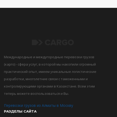
Международные и междугородные перевозки грузов
(карго) - сфера услуг, в которой мы накопили огромный
практический опыт, имеем уникальные логистические
разработки, многолетние связи с таможенными и
контролирующими органами в Казахстане. Всем этим
теперь можете воспользоваться и Вы.
Перевозки грузов из Алматы в Москву
РАЗДЕЛЫ САЙТА