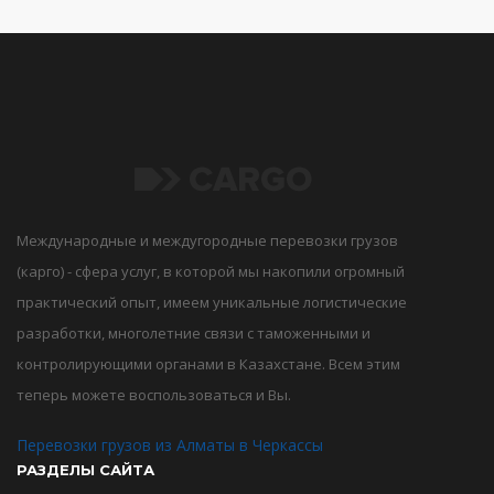
Международные и междугородные перевозки грузов
(карго) - сфера услуг, в которой мы накопили огромный
практический опыт, имеем уникальные логистические
разработки, многолетние связи с таможенными и
контролирующими органами в Казахстане. Всем этим
теперь можете воспользоваться и Вы.
Перевозки грузов из Алматы в Черкассы
РАЗДЕЛЫ САЙТА