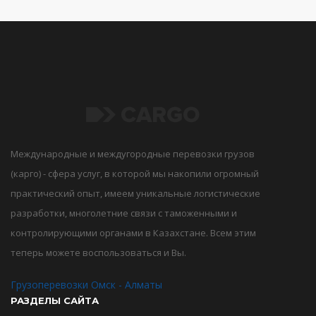
Международные и междугородные перевозки грузов
(карго) - сфера услуг, в которой мы накопили огромный
практический опыт, имеем уникальные логистические
разработки, многолетние связи с таможенными и
контролирующими органами в Казахстане. Всем этим
теперь можете воспользоваться и Вы.
Грузоперевозки Омск - Алматы
РАЗДЕЛЫ САЙТА