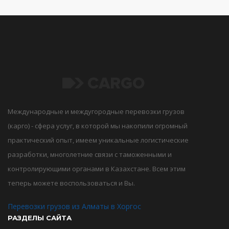
Международные и междугородные перевозки грузов
(карго) - сфера услуг, в которой мы накопили огромный
практический опыт, имеем уникальные логистические
разработки, многолетние связи с таможенными и
контролирующими органами в Казахстане. Всем этим
теперь можете воспользоваться и Вы.
Перевозки грузов из Алматы в Хоргос
РАЗДЕЛЫ САЙТА